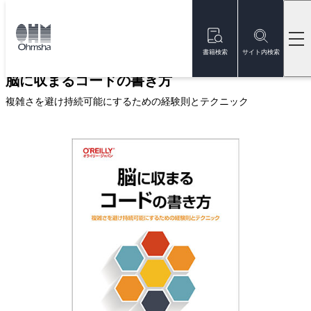
本
文
トップ
書籍
書籍詳細
に
移
書籍検索
サイト内検索
動
脳に収まるコードの書き方
複雑さを避け持続可能にするための経験則とテクニック