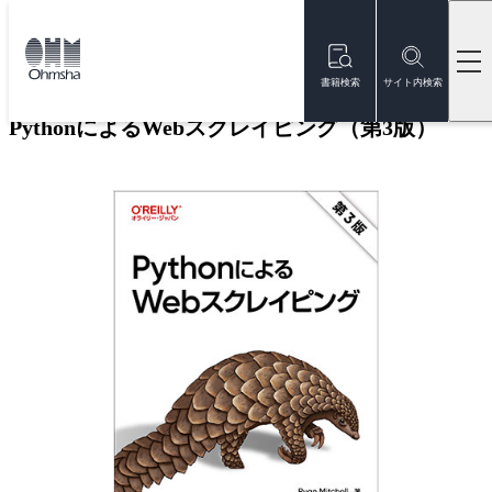
本
文
トップ
書籍
書籍詳細
に
移
書籍検索
サイト内検索
動
PythonによるWebスクレイピング（第3版）