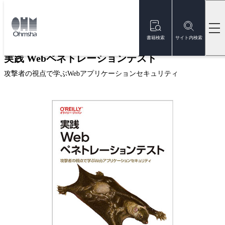
本
文
トップ
書籍
書籍詳細
に
移
書籍検索
サイト内検索
動
実践 Webペネトレーションテスト
攻撃者の視点で学ぶWebアプリケーションセキュリティ