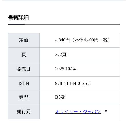
書籍詳細
定価
4,840円（本体4,400円＋税）
頁
372頁
2025/10/24
発売日
ISBN
978-4-8144-0125-3
判型
B5変
外
発行元
オライリー・ジャパン
部
リ