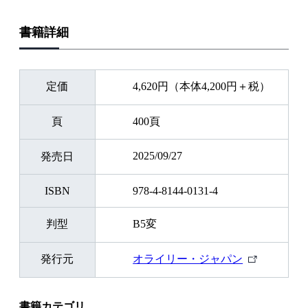
書籍詳細
定価
4,620円（本体4,200円＋税）
頁
400頁
2025/09/27
発売日
ISBN
978-4-8144-0131-4
判型
B5変
外
発行元
オライリー・ジャパン
部
リ
ン
書籍カテゴリ