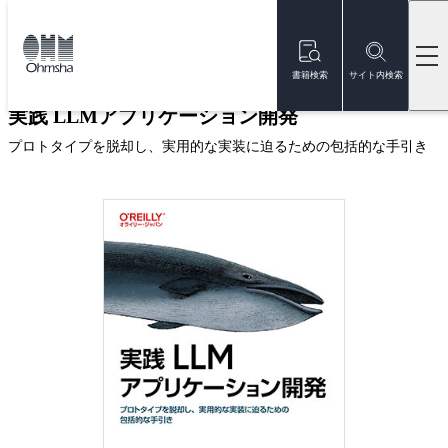
本
文
トップ
書籍
書籍詳細
に
移
書籍検索
サイト内検索
動
実践 LLMアプリケーション開発
プロトタイプを脱却し、実用的な実装に迫るための包括的な手引き