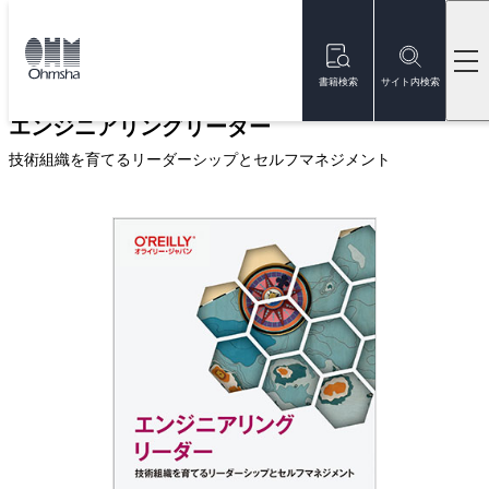
本
文
トップ
書籍
書籍詳細
に
移
書籍検索
サイト内検索
動
エンジニアリングリーダー
技術組織を育てるリーダーシップとセルフマネジメント