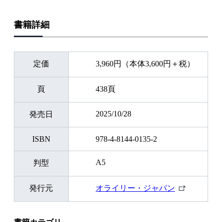
書籍詳細
定価
3,960円（本体3,600円＋税）
頁
438頁
2025/10/28
発売日
ISBN
978-4-8144-0135-2
A5
判型
外
発行元
オライリー・ジャパン
部
リ
ン