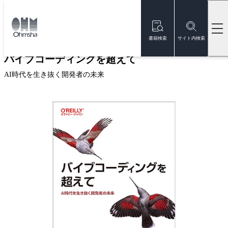
本
文
トップ
書籍
書籍詳細
に
移
書籍検索
サイト内検索
動
バイブコーディングを超えて
AI時代を生き抜く開発者の未来