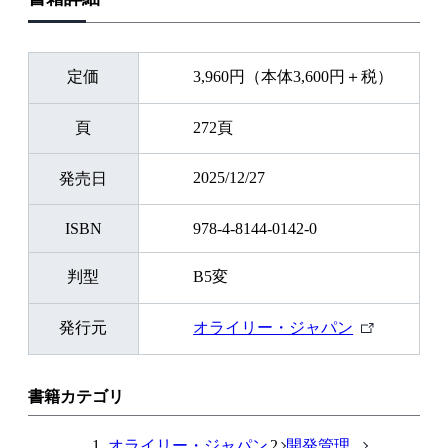
定価
3,960円（本体3,600円＋税）
頁
272頁
2025/12/27
発売日
ISBN
978-4-8144-0142-0
判型
B5変
外
発行元
オライリー・ジャパン
部
リ
ン
書籍カテゴリ
ク
オライリー・ジャパン
開発管理