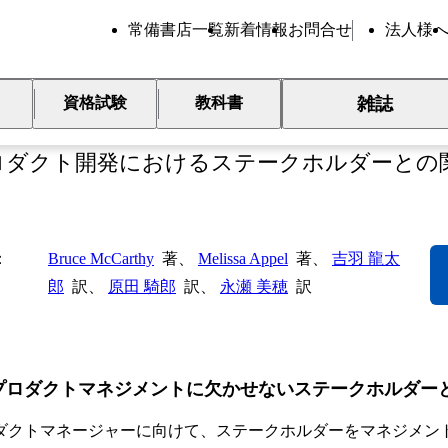
常備書店一覧
新着情報
お問合せ
法人様
雑誌
資格試験
教科書
igned
ロダクト開発におけるステークホルダーとの
Bruce McCarthy
著、
Melissa Appel
著、
吉羽 龍太
郎
訳、
原田 騎郎
訳、
永瀬 美穂
訳
プロダクトマネジメントに欠かせないステークホルダー
ダクトマネージャーに向けて、ステークホルダーをマネジメン