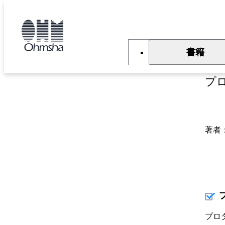
本
文
トップ
書籍
書籍詳細
に
移
動
書籍
Al
プ
著者
プロ