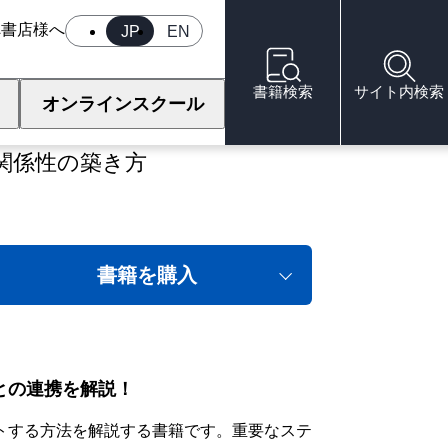
へ
書店様へ
JP
EN
書籍検索
サイト内検索
オンラインスクール
関係性の築き方
書籍を購入
との連携を解説！
トする方法を解説する書籍です。重要なステ