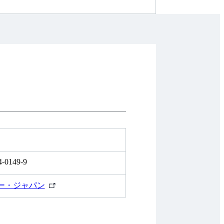
4-0149-9
外
ー・ジャパン
部
リ
ン