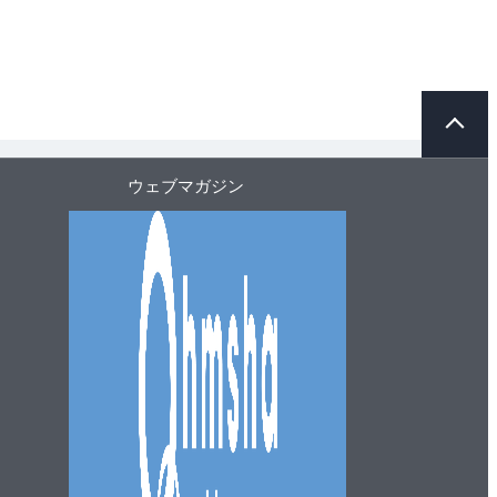
ペ
ー
ジ
ト
ウェブマガジン
ッ
プ
へ