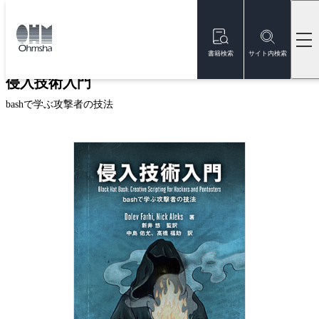
本
文
トップ
書籍
書籍詳細
に
移
書籍検索
サイト内検索
動
侵入技術入門
bashで学ぶ攻撃者の技法