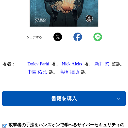
シェアする
著者
Dolev Farhi
著、
Nick Aleks
著、
新井 悠
監訳、
中島 佑允
訳、
高橋 福助
訳
書籍を購入
攻撃者の手法をハンズオンで学べるサイバーセキュリティの