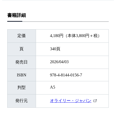
書籍詳細
定価
4,180円（本体3,800円＋税）
頁
340頁
2026/04/03
発売日
ISBN
978-4-8144-0156-7
A5
判型
外
発行元
オライリー・ジャパン
部
リ