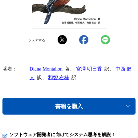
シェアする
著者
Diana Montalion
著、
宮澤 明日香
訳、
中西 健
人
訳、
和智 右桂
訳
書籍を購入
ソフトウェア開発者に向けてシステム思考を解説！