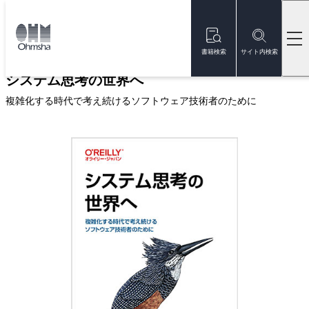
本
文
トップ
書籍
書籍詳細
に
移
書籍検索
サイト内検索
動
システム思考の世界へ
複雑化する時代で考え続けるソフトウェア技術者のために