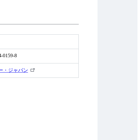
4-0159-8
外
ー・ジャパン
部
リ
ン
ク