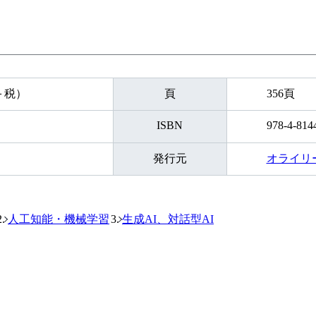
円＋税）
頁
356頁
ISBN
978-4-814
発行元
オライリ
人工知能・機械学習
生成AI、対話型AI