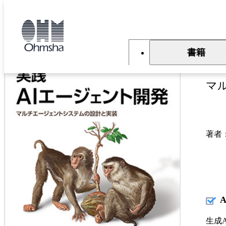
本
文
トップ
書籍
書籍詳細
に
移
動
書籍
実
マ
著者
生成