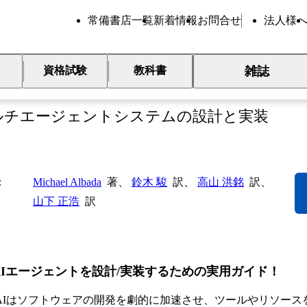
常備書店一覧
新着情報
お問合せ
法人様
雑誌
資格試験
教科書
践 AIエージェント開発
ルチエージェントシステムの設計と実装
Michael Albada
著、
鈴木 駿
訳、
高山 洪銘
訳、
山下 正浩
訳
AIエージェントを設計/実装するための実用ガイド！
AIはソフトウェアの開発を劇的に加速させ、ツールやリソース