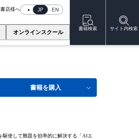
へ
書店様へ
JP
EN
書籍検索
サイト内検索
オンラインスクール
書籍を購入
を駆使して難題を効率的に解決する「AIエ