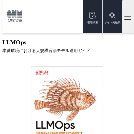
本
文
トップ
書籍
書籍詳細
に
移
書籍検索
サイト内検索
動
新刊
LLMOps
本番環境における大規模言語モデル運用ガイド