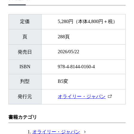
定価
5,280円（本体4,800円＋税）
頁
288頁
2026/05/22
発売日
ISBN
978-4-8144-0160-4
判型
B5変
外
発行元
オライリー・ジャパン
部
リ
ン
書籍カテゴリ
ク
オライリー・ジャパン