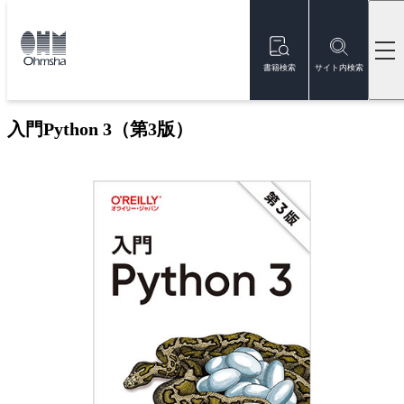
本
文
トップ
書籍
書籍詳細
に
移
書籍検索
サイト内検索
動
新刊
入門Python 3（第3版）