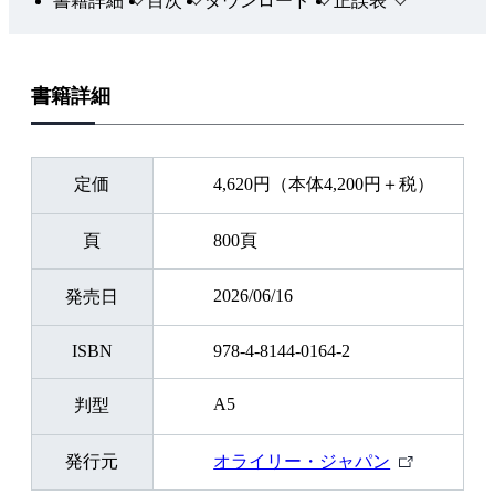
書籍詳細
目次
ダウンロード
正誤表
書籍詳細
定価
4,620円（本体4,200円＋税）
頁
800頁
2026/06/16
発売日
ISBN
978-4-8144-0164-2
A5
判型
外
発行元
オライリー・ジャパン
部