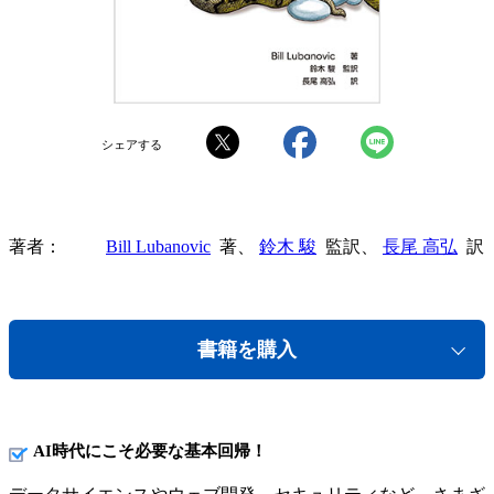
シェアする
著者
Bill Lubanovic
著、
鈴木 駿
監訳、
長尾 高弘
訳
書籍を購入
AI時代にこそ必要な基本回帰！