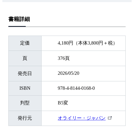
書籍詳細
定価
4,180円（本体3,800円＋税）
頁
376頁
2026/05/20
発売日
ISBN
978-4-8144-0168-0
判型
B5変
外
発行元
オライリー・ジャパン
部
リ