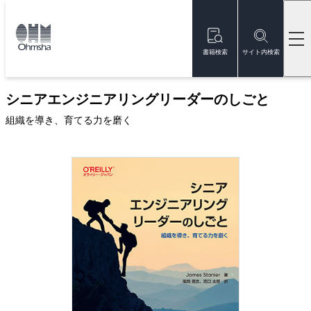
本
文
トップ
書籍
書籍詳細
に
移
書籍検索
サイト内検索
動
新刊
シニアエンジニアリングリーダーのしごと
組織を導き、育てる力を磨く