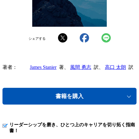
シェアする
著者
James Stanier
著、
風間 勇志
訳、
高口 太朗
訳
書籍を購入
リーダーシップを磨き、ひとつ上のキャリアを切り拓く指南
書！