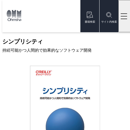
本
文
トップ
書籍
書籍詳細
に
移
書籍検索
サイト内検索
動
新刊
シンプリシティ
持続可能かつ人間的で効果的なソフトウェア開発