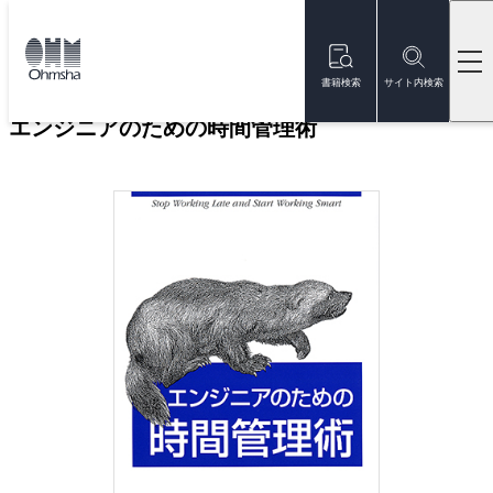
本
文
トップ
書籍
書籍詳細
に
移
書籍検索
サイト内検索
動
エンジニアのための時間管理術