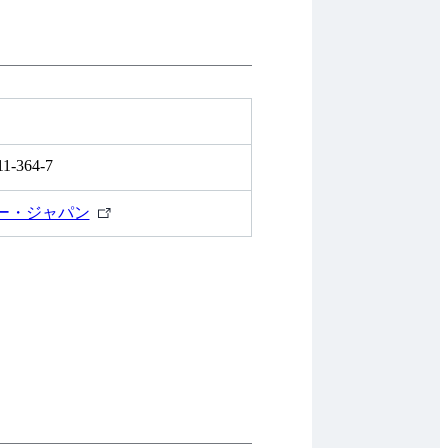
11-364-7
外
ー・ジャパン
部
リ
ン
ク