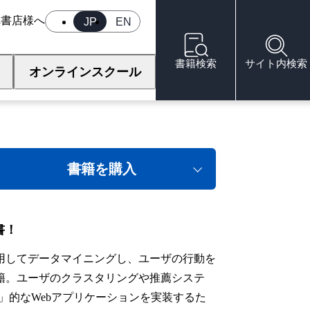
へ
書店様へ
JP
EN
書籍検索
サイト内検索
オンラインスクール
書籍を購入
書！
用してデータマイニングし、ユーザの行動を
籍。ユーザのクラスタリングや推薦システ
0」的なWebアプリケーションを実装するた