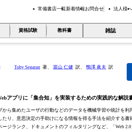
常備書店一覧
新着情報
お問合せ
法人様
雑誌
資格試験
教科書
合知プログラミング
Toby Segaran
著、
當山 仁健
訳、
鴨澤 眞夫
訳
Webアプリに「集合知」を実装するための実践的な解説
ブから集めたユーザの行動などのデータを機械学習や統計を利
したり、意思決定の手助けになる情報を得る手法を紹介する書
ページランク、ドキュメントのフィルタリングなど、「Web 2.