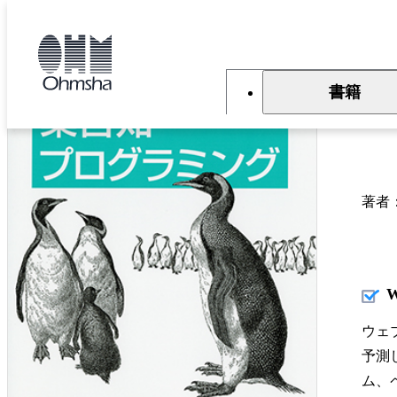
本
文
トップ
書籍
書籍詳細
に
移
動
書籍
集
著者
ウェ
予測
ム、