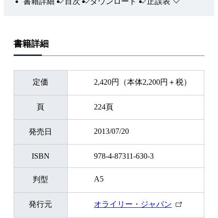
書籍詳細
目次
ダウンロード
正誤表
書籍詳細
定価
2,420円（本体2,200円＋税）
頁
224頁
2013/07/20
発売日
ISBN
978-4-87311-630-3
A5
判型
外
発行元
オライリー・ジャパン
部