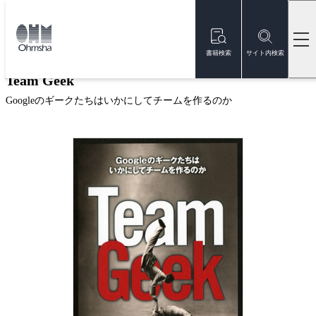
本
文
トップ
書籍
書籍詳細
に
移
書籍検索
サイト内検索
動
Team Geek
Googleのギークたちはいかにしてチームを作るのか