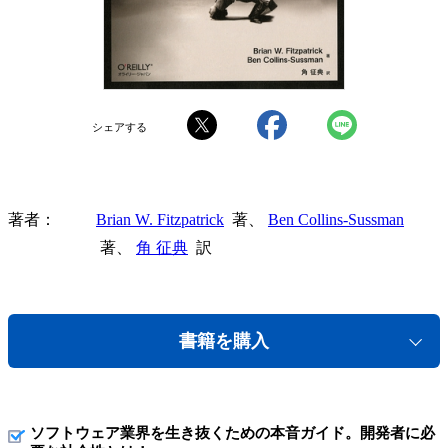
シェアする
著者
Brian W. Fitzpatrick
著、
Ben Collins-Sussman
著、
角 征典
訳
書籍を購入
ソフトウェア業界を生き抜くための本音ガイド。開発者に必