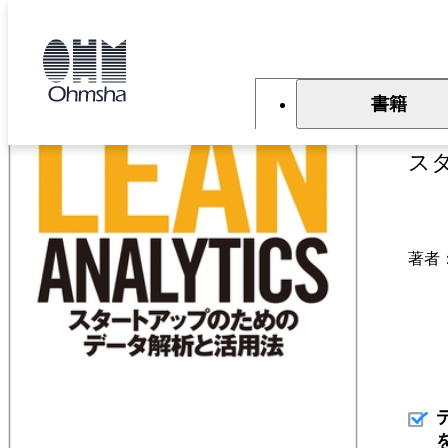
本
文
トップ
書籍
書籍詳細
に
移
動
書籍
Le
ス
著者