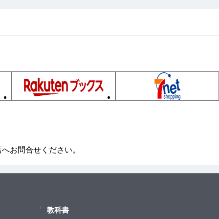
ド
店へお問合せください。
教科書
型 EC」