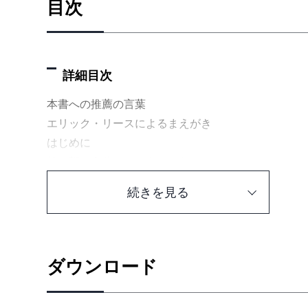
目次
詳細目次
本書への推薦の言葉
エリック・リースによるまえがき
はじめに
第Ⅰ部 自分にウソをつかない
1章 みんなウソつきだ
続きを見る
1.1 リーンスタートアップのムーブメント
1.2 現実歪曲空間に穴をあける
2章 スコアのつけ方
2.1 優れた指標とは何か？
ダウンロード
2.2 定性的指標と定量的指標
2.3 虚栄の指標と本物の指標