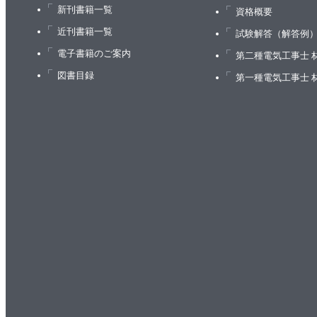
8.5 重要なポイント
新刊書籍一覧
資格概要
9章 モデル2：SaaS
近刊書籍一覧
試験解答（解答例
9.1 エンゲージメントの計測
電子書籍のご案内
第二種電気工事士 
9.2 チャーン
図書目録
第一種電気工事士 
9.3 SaaSビジネスの見える化
9.4 ヒント：フリーミアム・段階価格・その他の価
9.5 重要なポイント
10章 モデル3：無料モバイルアプリ
10.1 インストール数
10.2 ARPU
10.3 課金ユーザー率
10.4 チャーン
10.5 モバイルアプリビジネスの見える化
10.6 ヒント：「アプリ内課金」対「広告」
10.7 重要なポイント
11章 モデル4：メディアサイト