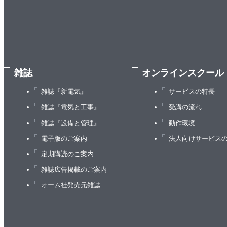
11.1 オーディエンスとチャーン
11.2 広告在庫
11.3 広告料
11.4 コンテンツと広告のバランス
11.5 メディアビジネスの見える化
雑誌
オンラインスクール
11.6 ヒント：隠れたアフィリエイト・バックグラ
11.7 重要なポイント
雑誌『新電気』
サービスの特長
12章 モデル5：ユーザー制作コンテンツ
雑誌『電気と工事』
受講の流れ
12.1 訪問者のエンゲージメント
雑誌『設備と管理』
動作環境
12.2 コンテンツの制作とインタラクション
電子版のご案内
法人向けサービス
12.3 エンゲージメントファンネルの変化
定期購読のご案内
12.4 制作されたコンテンツの価値
雑誌広告掲載のご案内
12.5 コンテンツのシェアと拡散
オーム社発売元雑誌
12.6 通知の効果
12.7 UGCビジネスの見える化
12.8 ヒント：受動的なコンテンツ制作