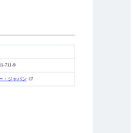
11-711-9
外
ー・ジャパン
部
リ
ン
ク