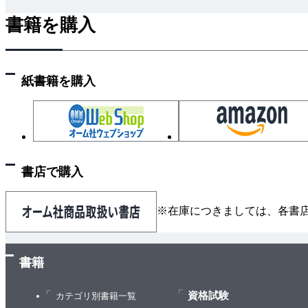
5.4 ショーン・エリスのスタートアップ成長ピラミッ
書籍を購入
5.5 ロングファンネル
5.6 リーンアナリティクスのステージとゲート
6章 最重要指標の規律
紙書籍を購入
6.1 OMTMを使う 4つの理由
6.2 評価基準の線を引く
6.3 スクイーズトイ
7章 何のビジネスなのか？
7.1 人について
書店で購入
7.2 ビジネスモデルのパラパラ漫画
7.3 6つのビジネスモデル
※在庫につきましては、各書
8章 モデル1：ECサイト
8.1 実践事例
8.2 オフラインとオンラインの組み合わせ
書籍
8.3 ECビジネスの見える化
資格試験
8.4 ヒント：「伝統的な EC」対「サブスクリプション
カテゴリ別書籍一覧