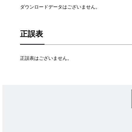
2.4 探索指標と報告指標
ダウンロードデータはございません。
2.5 先行指標と遅行指標
2.6 相関指標と因果指標
2.7 ムービングターゲット
正誤表
2.8 セグメント・コホート・A/Bテスト・多変量解析
2.9 リーンアナリティクスのサイクル
3章 実際に何をするかを決める
正誤表はございません。
3.1 リーンキャンバス
3.2 何をやる「べき」か？
4章 「データ駆動」対「データ活用」
4.1 リーンスタートアップと大きなビジョン
第Ⅱ部 .今すぐに適切な指標を見つける
5章 アナリティクスフレームワーク
5.1 デイブ・マクルーアの海賊指標
5.2 エリック・リースの成長エンジン
5.3 アッシュ・マウリアのリーンキャンバス