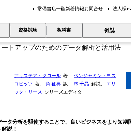
常備書店一覧
新着情報
お問合せ
法人様
雑誌
資格試験
教科書
an Analytics
タートアップのためのデータ解析と活用法
アリステア・クロール
著、
ベンジャミン・ヨス
コビッツ
著、
角 征典
訳、
林 千晶
解説、
エリ
ック・リース
シリーズエディタ
データ分析を駆使することで、良いビジネスをより短期
を解説！