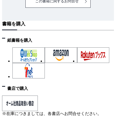
この書籍に関するお問合せ
1.4.1 ファイルに保存
1.4.2 クラス
1.5 NumPy
書籍を購入
1.5.1 NumPyのインポート
1.5.2 NumPy配列の生成
1.5.3 NumPyの算術計算
紙書籍を購入
1.5.4 NumPyのN次元配列
1.5.5 ブロードキャスト
1.5.6 要素へのアクセス
1.6 Matplotlib
1.6.1 単純なグラフの描画
1.6.2 pyplotの機能
書店で購入
1.6.3 画像の表示
1.7 まとめ
2章 パーセプトロン
2.1 パーセプトロンとは
※在庫につきましては、各書店へお問合せください。