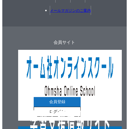
3.1 パーセプトロンからニューラルネットワークへ
3.1.1 ニューラルネットワークの例
メールマガジンのご案内
3.1.2 パーセプトロンの復習
3.1.3 活性化関数の登場
3.2 活性化関数
会員サイト
3.2.1 シグモイド関数
3.2.2 ステップ関数の実装
3.2.3 ステップ関数のグラフ
3.2.4 シグモイド関数の実装
3.2.5 シグモイド関数とステップ関数の比較
3.2.6 非線形関数
3.2.7 ReLU関数
3.3 多次元配列の計算
会員登録
3.3.1 多次元配列
ログイン
3.3.2 行列の内積
3.3.3 ニューラルネットワークの内積