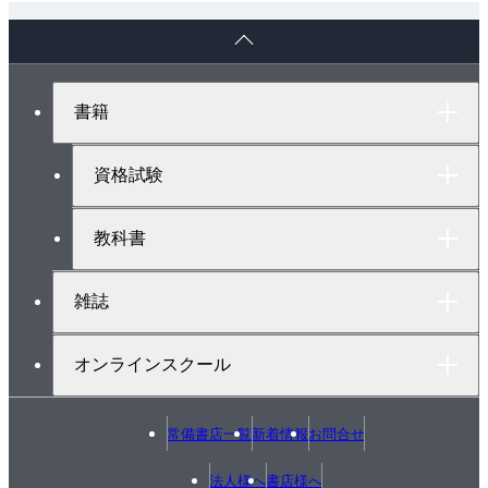
2.2 単純な論理回路
ペ
2.2.1 ANDゲート
ー
2.2.2 NANDゲートとORゲート
ジ
ト
2.3 パーセプトロンの実装
書籍
ッ
2.3.1 簡単な実装
プ
2.3.2 重みとバイアスの導入
へ
資格試験
2.3.3 重みとバイアスによる実装
2.4 パーセプトロンの限界
教科書
2.4.1 XORゲート
2.4.2 線形と非線形
雑誌
2.5 多層パーセプトロン
2.5.1 既存ゲートの組み合わせ
オンラインスクール
2.5.2 XORゲートの実装
2.6 NANDからコンピュータへ
常備書店一覧
新着情報
お問合せ
2.7 まとめ
3章 ニューラルネットワーク
法人様へ
書店様へ