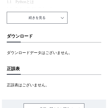
1.1 Pythonとは
1.2 Pythonのインストール
1.2.1 Pythonのバージョン
続きを見る
1.2.2 使用する外部ライブラリ
1.2.3 Anacondaディストリビューション
1.3 Pythonインタプリタ
ダウンロード
1.3.1 算術計算
1.3.2 データ型
ダウンロードデータはございません。
1.3.3 変数
1.3.4 リスト
正誤表
1.3.5 ディクショナリ
1.3.6 ブーリアン
1.3.7 if文
正誤表はございません。
1.3.8 for文
1.3.9 関数
1.4 Pythonスクリプトファイル