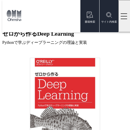
本
文
トップ
書籍
書籍詳細
に
移
書籍検索
サイト内検索
動
ゼロから作るDeep Learning
Pythonで学ぶディープラーニングの理論と実装