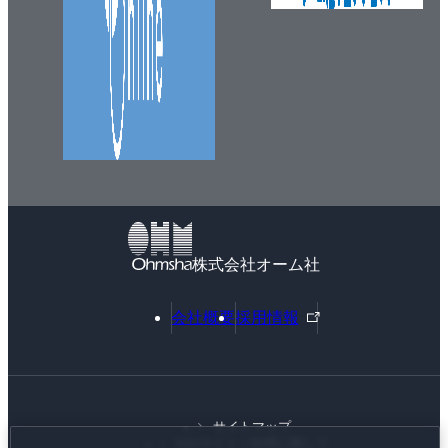
4.1.1 データ駆動
4.1.2 訓練データとテストデータ
4.2 損失関数
4.2.1 2乗和誤差
4.2.2 交差エントロピー誤差
4.2.3 ミニバッチ学習
4.2.4 ［バッチ対応版］交差エントロピー誤差の実装
4.2.5 なぜ損失関数を設定するのか？
4.3 数値微分
4.3.1 微分
株式会社オーム社
4.3.2 数値微分の例
4.3.3 偏微分
外
会社概要
採用情報
部
4.4 勾配
リ
4.4.1 勾配法
ン
4.4.2 ニューラルネットワークに対する勾配
ク
4.5 学習アルゴリズムの実装
サイトマップ
Webサイトご利用に際して