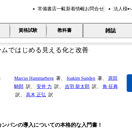
常備書店一覧
新着情報
お問合せ
法人様
雑誌
資格試験
教科書
ンバン仕事術
ームではじめる見える化と改善
Marcus Hammarberg
著、
Joakim Sunden
著、
原田
騎郎
訳、
安井 力
訳、
吉羽 龍太郎
訳、
角 征典
訳、
高木 正弘
訳
カンバンの導入についての本格的な入門書！