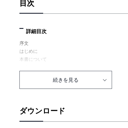
目次
詳細目次
序文
はじめに
本書について
第I部 カンバンの学習
1章 チーム「カンバネロス」のはじまり
続きを見る
1.1 イントロダクション
1.2 ボード
1.3 ワークフローのマッピング
1.4 作業項目
ダウンロード
1.5 コイン渡し
1.6 仕掛り作業