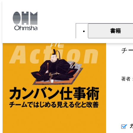
本
文
トップ
書籍
書籍詳細
に
移
動
書籍
カ
チ
著者