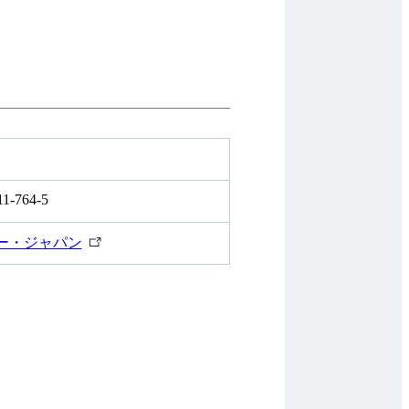
11-764-5
外
ー・ジャパン
部
リ
ン
ク