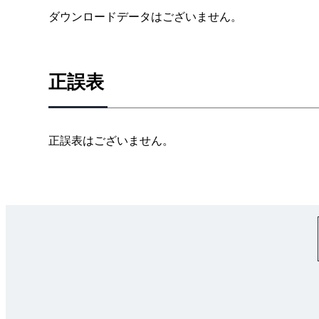
1.7 特急項目
ダウンロードデータはございません。
1.8 メトリクス
1.9 見送り
1.10 まとめ
正誤表
第II部 カンバンの理解
2章 カンバンの原則
2.1 カンバンの原則
正誤表はございません。
2.2 すぐに始める
2.3 まとめ
3章 作業の見える化
3.1 ポリシーの明示
3.1.1 情報ラジエーター
3.2 カンバンボード
3.2.1 ボード
3.2.2 ワークフローをボードにマッピング
3.3 キュー