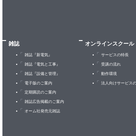
5.3 まとめ
6章 WIP制限
6.1 WIP制限の見つけ方
6.1.1 大きいよりも小さいほうがいい
6.1.2 作業者の手待ちと作業の手待ち
雑誌
オンラインスクール
6.1.3 無制限は答えではない
6.2 WIP制限を決定する原則
雑誌『新電気』
サービスの特長
6.2.1 始めるのをやめて、終わらせることを始めよ
雑誌『電気と工事』
受講の流れ
6.2.2 「1」は答えではない
雑誌『設備と管理』
動作環境
6.3 ボード全体とチーム全体のアプローチ
電子版のご案内
法人向けサービス
6.3.1 イチ！ニー！
定期購読のご案内
6.3.2 一緒にやろう
雑誌広告掲載のご案内
6.3.3 とにかく20%下げろ
オーム社発売元雑誌
6.3.4 数字を選んだらダンス
6.4 列ごとのWIP制限
6.4.1 ボトルネックから始める