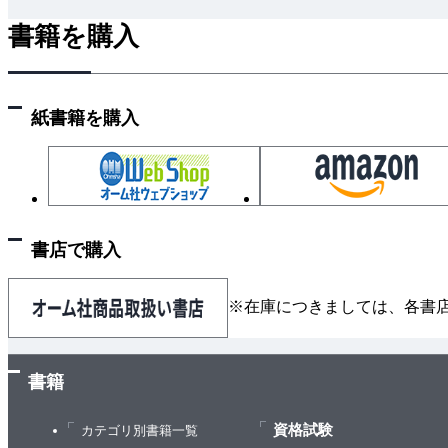
3.3.1 進入条件と退出条件
書籍を購入
3.4 まとめ
4章 作業項目
4.1 カードの設計原則
紙書籍を購入
4.1.1 判断を促す
4.1.2 成果の最適化を支援する
4.2 作業項目カード
4.2.1 作業項目の説明
4.2.2 アバター
書店で購入
4.2.3 納期
4.2.4 追跡ID
※在庫につきましては、各書
4.2.5 ブロッカー
4.3 作業の種類
4.4 進捗インジケーター
書籍
4.4.1 もっと簡単に：カウントダウン
資格試験
4.5 作業項目のサイズ
カテゴリ別書籍一覧