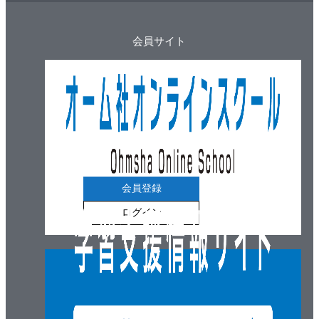
9章 ポインタ
9.1 ポインタを宣言
会員サイト
9.2 ポインタの演算
9.3 ポインタと型修飾子
9.4 配列へのポインタとポインタの配列
9.5 関数へのポインタ
10章 構造体、共用体、ビットフィールド
10.1 構造体
10.2 共用体
10.3 匿名構造体と匿名共用体
会員登録
10.4 ビットフィールド
ログイン
11章 宣言
11.1 オブジェクトと関数の宣言
11.2 型名
11.3 typedef宣言
11.4 _Static_assert宣言