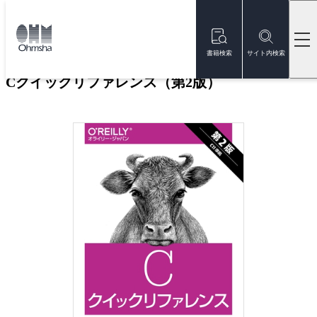
本
文
トップ
書籍
書籍詳細
に
移
書籍検索
サイト内検索
動
Cクイックリファレンス（第2版）