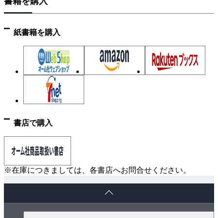
書籍を購入
3.2 浮動小数点定数
3.3 文字定数
3.4 文字列リテラル
紙書籍を購入
4章 型変換
4.1 算術型の変換
4.2 非算術型の変換
5章 式と演算子
5.1 式の評価法
5.2 演算子の詳細
書店で購入
5.3 定数式
6章 文
6.1 式文
6.2 ブロック文
※在庫につきましては、各書店へお問合せください。
6.3 ループ
ペ
6.4 選択文
ー
6.5 無条件ジャンプ
ジ