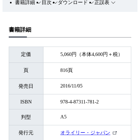
書籍詳細
目次
ダウンロード
正誤表
書籍詳細
定価
5,060円（本体4,600円＋税）
頁
816頁
2016/11/05
発売日
ISBN
978-4-87311-781-2
A5
判型
外
発行元
オライリー・ジャパン
部