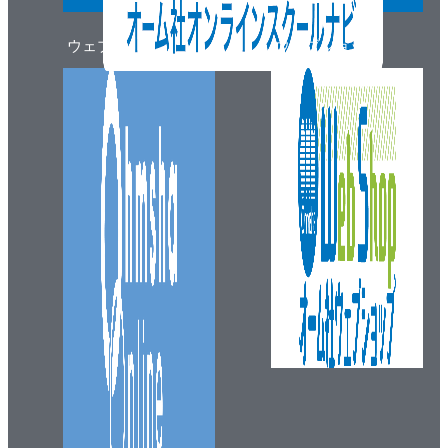
11.5 識別子のリンケージ
11.6 オブジェクトの記憶域期間
ウェブマガジン
ウェブショップ
11.7 初期化
12章 動的メモリ管理
12.1 メモリを動的に割り当て
12.2 割り当てられたメモリの特性
12.3 メモリのサイズ変更と解放
12.4 汎用二分木
12.5 特性
12.6 実装
13章 入出力
13.1 ストリーム
13.2 ファイル
13.3 ファイルのオープンとクローズ
13.4 読み書き
13.5 ランダムファイルアクセス