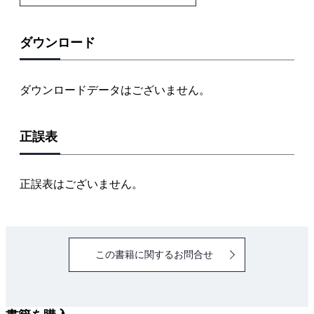
1.2 Cプログラムの構造
1.3 ソースファイル
1.4 コメント
ダウンロード
1.5 文字集合
1.6 識別子
ダウンロードデータはございません。
1.7 Cコンパイラの働き
2章 型
正誤表
2.1 型分類
2.2 整数型
2.3 浮動小数点型
正誤表はございません。
2.4 複素浮動小数点型
2.5 列挙型
2.6 型void
この書籍に関するお問合せ
2.7 メモリ内のオブジェクトのアラインメント
3章 リテラル
3.1 整数定数