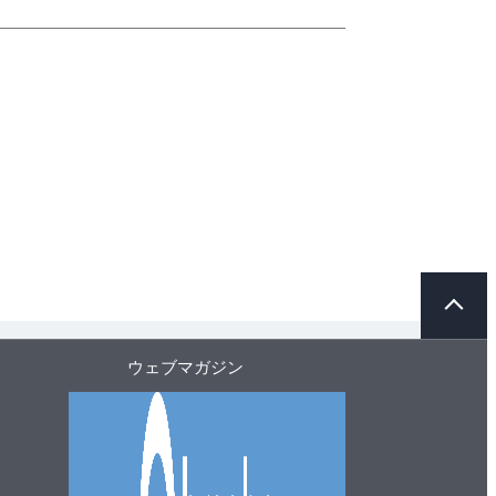
ペ
ー
ジ
ト
ウェブマガジン
ッ
プ
へ