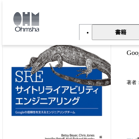
本
文
トップ
書籍
書籍詳細
に
移
動
書籍
S
Go
著者