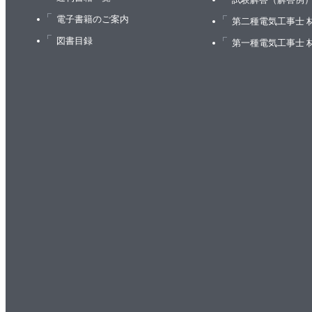
4.1.1 指標
電子書籍のご案内
第二種電気工事士 
4.1.2 目標
図書目録
第一種電気工事士 
4.1.3 アグリーメント
4.2 指標の実際
4.2.1 サービスの提供者とユーザーの関心事
4.2.2 指標の収集
4.2.3 集計
4.2.4 指標の標準化
4.3 目標の実際
4.3.1 目標の定義
4.3.2 ターゲットの選択
4.3.3 計測値のコントロール
4.3.4 SLOによる期待の設定
4.4 アグリーメントの実際
5章 トイルの撲滅
5.1 トイルの定義