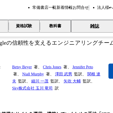
常備書店一覧
新着情報
お問合せ
法人様
雑誌
資格試験
教科書
RE サイトリライアビリティエ
ogleの信頼性を支えるエンジニアリングチー
Betsy Beyer
著、
Chris Jones
著、
Jennifer Peto
著、
Niall Murphy
著、
澤田 武男
監訳、
関根 達
夫
監訳、
細川 一茂
監訳、
矢吹 大輔
監訳、
Sky株式会社 玉川 竜司
訳