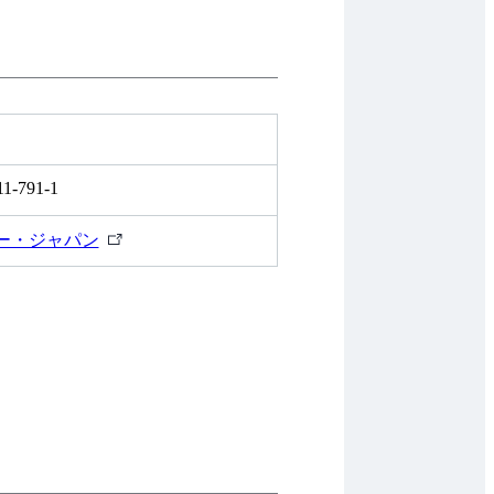
11-791-1
外
ー・ジャパン
部
リ
ン
ク