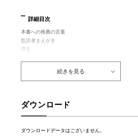
詳細目次
本書への推薦の言葉
監訳者まえがき
序文
はじめに
第Ⅰ部 イントロダクション
続きを見る
1章 イントロダクション
1.1 サービス管理へのシステム管理者のアプローチ
1.2 サービス管理への Googleのアプローチ：サ
1.3 SREの信条
ダウンロード
1.3.1 エンジニアリングへの継続的な注力の保証
1.3.2 サービスの SLOを下回ることなく、変更の
1.3.3 モニタリング
ダウンロードデータはございません。
1.3.4 緊急対応