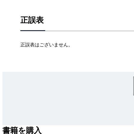
1.3.5 変更管理
1.3.6 需要の予測とキャパシティプランニング
正誤表
1.3.7 プロビジョニング
1.3.8 効率とパフォーマンス
1.4 始まりの終わり
正誤表はございません。
2章 SREの観点から見た Googleのプロダクション環
2.1 ハードウェア
2.2 ハードウェアを「組織化」するシステムソフト
2.2.1 マシン群の管理
2.2.2 ストレージ
2.2.3 ネットワーク
2.3 他のシステムソフトウェア
2.3.1 ロックサービス
2.3.2 モニタリングとアラート
2.4 Googleのソフトウェアインフラストラクチャ
書籍を購入
2.5 Googleの開発環境