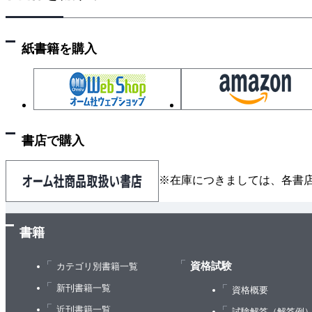
2.6 シェークスピア：サンプルのサービス
2.6.1 リクエストのライフサイクル
紙書籍を購入
2.6.2 ジョブとデータの編成
第Ⅱ部 原則
Ⅱ.1 Google SREが推奨する参考文献
3章 リスクの受容
3.1 リスクの管理
書店で購入
3.2 サービスリスクの計測
3.3 サービスのリスク許容度
※在庫につきましては、各書
3.3.1 コンシューマサービスにおけるリスク許容度
3.3.2 インフラストラクチャサービスのリスク許容
3.4 エラーバジェットの活用
書籍
3.4.1 エラーバジェットの形成
資格試験
3.4.2 メリット
カテゴリ別書籍一覧
4章 サービスレベル目標
新刊書籍一覧
資格概要
4.1 サービスレベルに関する用語
近刊書籍一覧
試験解答（解答例