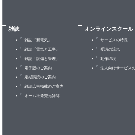
5.2 トイルは少ない方が良い理由
5.3 エンジニアリングであるための条件
5.4 トイルは常に悪なのか？
雑誌
オンラインスクール
5.5 まとめ
6章 分散システムのモニタリング
雑誌『新電気』
サービスの特長
6.1 定義
雑誌『電気と工事』
受講の流れ
6.2 モニタリングの必要性
雑誌『設備と管理』
動作環境
6.3 モニタリングにおける妥当な期待値の設定
電子版のご案内
法人向けサービス
6.4 症状と原因
定期購読のご案内
6.5 ブラックボックスとホワイトボックス
雑誌広告掲載のご案内
6.6 4大シグナル
オーム社発売元雑誌
6.7 テイルレイテンシに関する懸念（あるいはイ
6.8 適切な計測の粒度の選択
6.9 可能な限りシンプルに、ただしやり過ぎないこ
6.10 原則のとりまとめ
6.11 長期間にわたるモニタリング