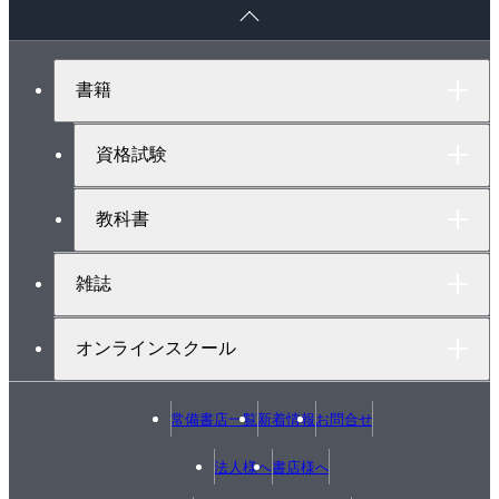
ペ
心のリソース（心的資源）はごく限られている
ー
シンプルで当たり前なことがやはり大事だ
ジ
意思決定プロセスのまとめ
ト
書籍
ッ
まとめ
プ
へ
資格試験
第2章 なぜ他でもないその行動をするのか
「いつ」「どうして」の行動モデル
教科書
キュー（Cue）
反応（Reaction）
雑誌
評価（Evaluation）
アビリティ（能力、Ability）
オンラインスクール
タイミング（Timing）
CREATEアクションファネル
どのステージも相対的なものである
常備書店一覧
新着情報
お問合せ
どのステージも人によって異なる
法人様へ
書店様へ
あるステージは他のステージと貸し借りしている