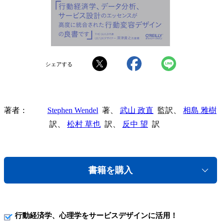
シェアする
著者
Stephen Wendel
著、
武山 政直
監訳、
相島 雅樹
訳、
松村 草也
訳、
反中 望
訳
書籍を購入
行動経済学、心理学をサービスデザインに活用！