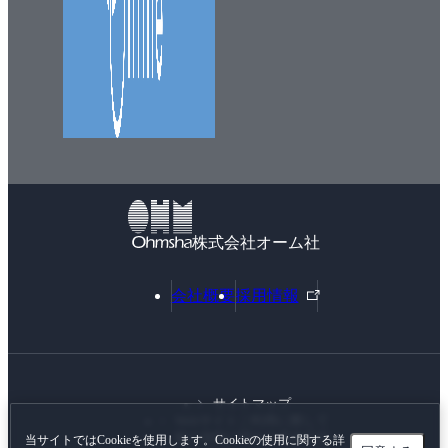
成果を明確にする
心理状態を指標にするのは避けよう
成果を定義するための他の方法
優先順位をつけて統合する
プロダクトがどうやってそれを実現するかを語るのを
避ける
なぜこんな面倒なことをするのか
プロダクトの目指す成果に誰も合意できなかったら？
企業中心（company-centric）の目的設定について
株式会社オーム社
ビジョンを記述する
経営目標を記述する
外
会社概要
採用情報
部
ユーザーの成果を定義する
リ
その他の制約条件を明らかにする
ン
ユーザーがとりうる行動の一覧をつくる
ク
それぞれの行動を明確化する
サイトマップ
Webサイトご利用に際して
アイデアを出すためのテクニック
個人情報に関する基本方針
当サイトではCookieを使用します。Cookieの使用に関する詳