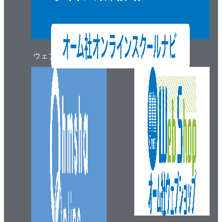
習慣のつくり方
すでにある習慣を変える
選択肢1：キューを避けられるように手助けしよう
選択肢2：何か他のものに習慣を変えてしまう
ウェブマガジン
ウェブショップ
選択肢3：意志の力で干渉する
選択肢4：マインドフルネスを活用する
選択肢5：今までの習慣を追い出す
戦略3：意識的な行動を助ける
3つの戦略のおさらい
まとめ
第Ⅱ部 適切な成果、行動、アクターを見つけ出す
第4章 何を達成したいかを明らかにする
プロダクトのビジョンから始める
ターゲットアウトカムを見極める