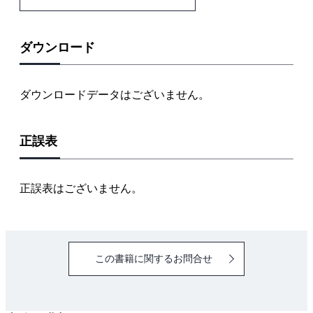
アジャイル、リーン分野での行動変容デザイン
対象読者
研究、データ、そしてプロダクトの専門知識を組み合
ダウンロード
わせる
本書を効果的に学ぶために知っておいたほうがいいこ
ダウンロードデータはございません。
と
どのような種類の行動を手助けできるのか
正誤表
本書が扱っていないこと
行動変容と黒魔術
黒魔術と行動変容はよく似ている
正誤表はございません。
……とはいえ、完全に同じではない
そして、行動変容はより持続しやすい
どのようにして本書は書かれることになったのか
この書籍に関するお問合せ
本書の構成
議論しよう
謝辞