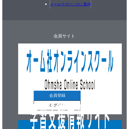
行動のたびにファネルは繰り返されている
メールマガジンのご案内
ファネルは通過するたびに変わっている
まとめ
第3章 行動を変える戦略
会員サイト
決断か反応か：行動を変えるための3つの戦略
戦略1：チート戦略
一回きりのチート戦略
デフォルトにする
「ついで」にする
繰り返しのチート戦略
繰り返す行動を自動化する
会員登録
でもチート戦略って、ズルいでしょ？
ログイン
アクションファネルでのチート
戦略2：習慣をつくる、変える
習慣は行動を簡単にする