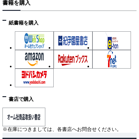
書籍を購入
研究と着想
第Ⅰ部 心の働きと行動変容を理解する
紙書籍を購入
第1章 心は次にやることをどうやって決めているのか
熟慮の心理、直感の心理
解明される心の動き
ふだんのわたしたちは次に何をするかを選んでいない
過去の経験によって、気づかぬうちに直感的反応と行
動が生じている
習慣による直感的な行動は予測できる
外界への反応の仕方は文脈に影響されやすい
書店で購入
わたしたちは「選択している」ときでさえ、さぼって
いる
安易な課題を探しがち
※在庫につきましては、各書店へお問合せください。
誰かが答えを教えてくれる