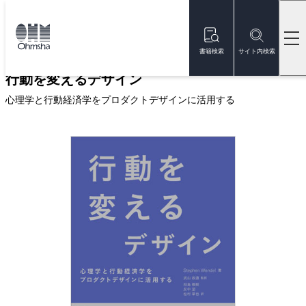
本
文
トップ
書籍
書籍詳細
に
移
書籍検索
サイト内検索
動
行動を変えるデザイン
心理学と行動経済学をプロダクトデザインに活用する