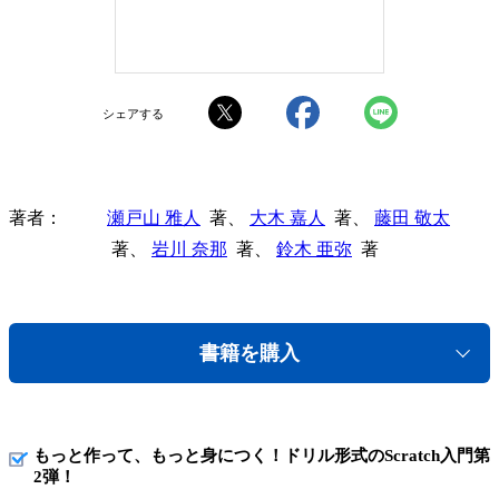
シェアする
著者
瀬戸山 雅人
著、
大木 嘉人
著、
藤田 敬太
著、
岩川 奈那
著、
鈴木 亜弥
著
書籍を購入
もっと作って、もっと身につく！ドリル形式のScratch入門第
2弾！