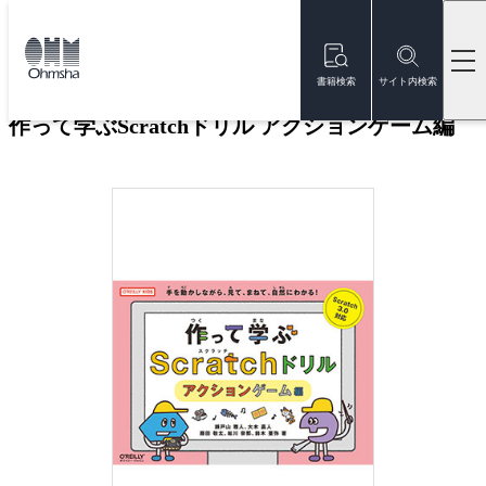
本
文
トップ
書籍
書籍詳細
に
移
書籍検索
サイト内検索
動
作って学ぶScratchドリル アクションゲーム編