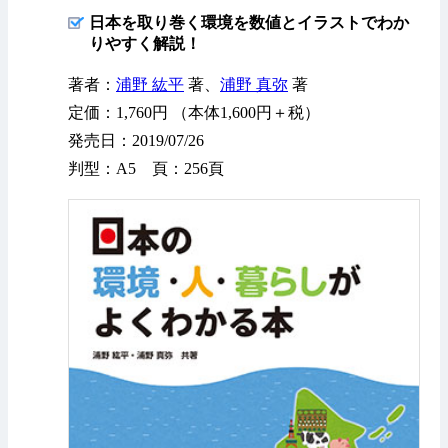
日本を取り巻く環境を数値とイラストでわか
りやすく解説！
著者：
浦野 紘平
著、
浦野 真弥
著
定価：1,760円 （本体1,600円＋税）
発売日：2019/07/26
判型：A5 頁：256頁