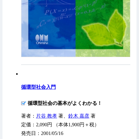
循環型社会入門
循環型社会の基本がよくわかる！
著者：
片谷 教孝
著、
鈴木 嘉彦
著
定価：2,090円 （本体1,900円＋税）
発売日：2001/05/16