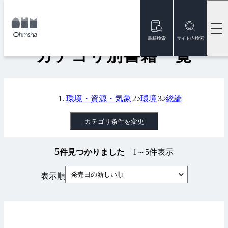
本
文
トップ
書籍
カテゴリ別書籍一覧
に
移
書籍検索
サイト内検索
動
カテゴリ別書籍一覧
環境・資源・気象
環境
総論
カテゴリ条件を変更
5
件見つかりました
1～5件表示
発売日の新しい順
表示順