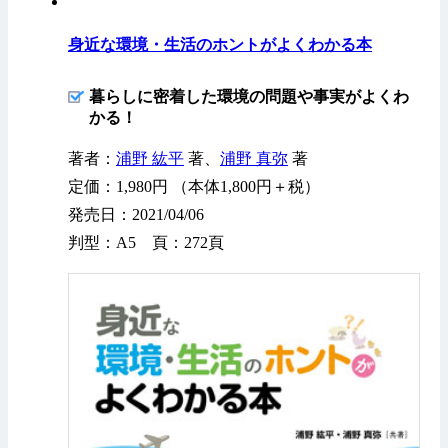
身近な環境・生活のホントがよくわかる本
暮らしに密着した環境の問題や事実がよくわ
かる！
著者：
浦野 紘平
著、
浦野 真弥
著
定価：1,980円 （本体1,800円＋税）
発売日：2021/04/06
判型：A5 頁：272頁