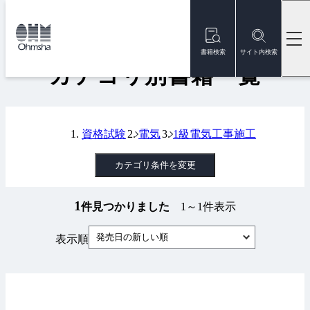
本
文
トップ
書籍
カテゴリ別書籍一覧
に
移
書籍検索
サイト内検索
動
カテゴリ別書籍一覧
資格試験
電気
1級電気工事施工
カテゴリ条件を変更
1
件見つかりました
1～1件表示
発売日の新しい順
表示順