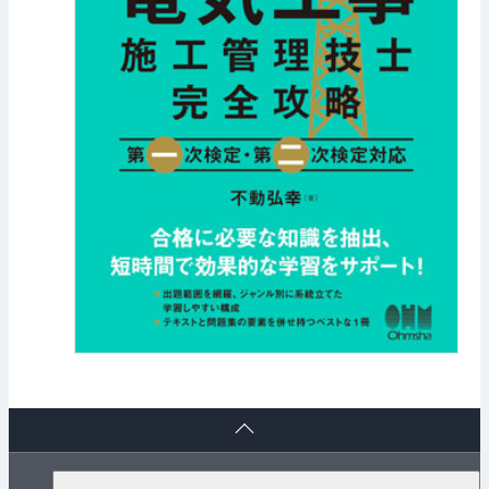
ペ
ー
ジ
ト