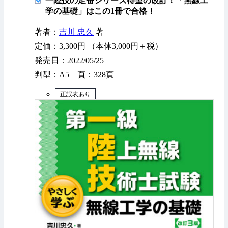
一陸技の定番シリーズ待望の改訂！「無線工
学の基礎」はこの1冊で合格！
著者：
吉川 忠久
著
定価：3,300円 （本体3,000円＋税）
発売日：2022/05/25
判型：A5 頁：328頁
正誤表あり