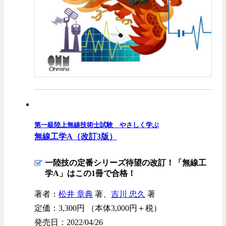
第一級陸上無線技術士試験 やさしく学ぶ
無線工学A（改訂3版）
一陸技の定番シリーズ待望の改訂！「無線工
学A」はこの1冊で合格！
著者：
松井 章典
著、
吉川 忠久
著
定価：3,300円 （本体3,000円＋税）
発売日：2022/04/26