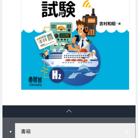
ペ
ー
ジ
ト
書籍
ッ