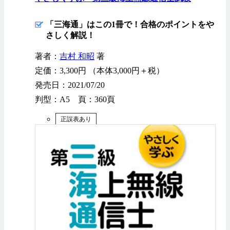
「三海通」はこの1冊で！合格のポイントをや
さしく解説！
著者：
吉村 和昭
著
定価：3,300円 （本体3,000円＋税）
発売日：2021/07/20
判型：A5 頁：360頁
正誤表あり