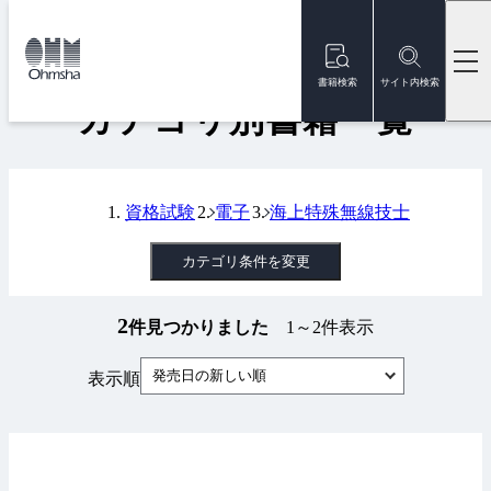
本
文
トップ
書籍
カテゴリ別書籍一覧
に
移
書籍検索
サイト内検索
動
カテゴリ別書籍一覧
資格試験
電子
海上特殊無線技士
カテゴリ条件を変更
2
件見つかりました
1～2件表示
発売日の新しい順
表示順