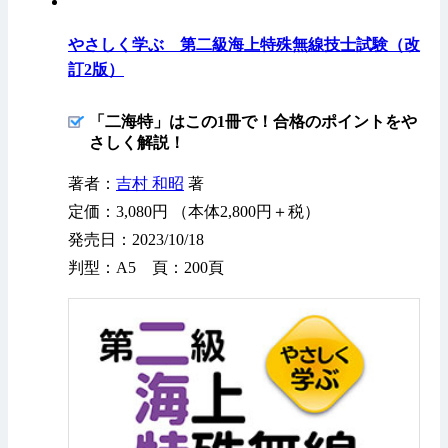
やさしく学ぶ 第二級海上特殊無線技士試験（改
訂2版）
「二海特」はこの1冊で！合格のポイントをや
さしく解説！
著者：
吉村 和昭
著
定価：3,080円 （本体2,800円＋税）
発売日：2023/10/18
判型：A5 頁：200頁