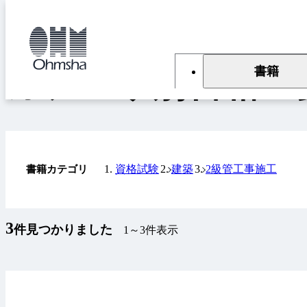
本
文
トップ
書籍
カテゴリ別書籍一覧
に
移
動
書籍
カテゴリ別書籍一
資格試験
建築
2級管工事施工
書籍カテゴリ
3
件見つかりました
1～3件表示