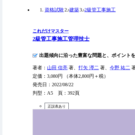
資格試験
建築
2級管工事施工
これだけマスター
2級管工事施工管理技士
出題傾向に沿った豊富な問題と、ポイント
著者：
山田 信亮
著、
打矢 瀅二
著、
今野 祐二
定価：3,080円 （本体2,800円＋税）
発売日：2022/08/22
判型：A5 頁：392頁
正誤表あり