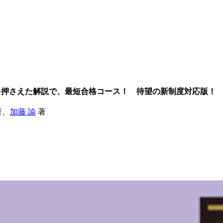
を押さえた解説で、最短合格コース！ 待望の新制度対応版！
著、
加藤 諭
著