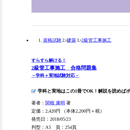
資格試験
建築
2級管工事施工
すらすら解ける！
2級管工事施工 合格問題集
－学科＋実地試験対応－
学科と実地はこの1冊でOK！解説を読めば
著者：
関根 康明
著
定価：2,420円 （本体2,200円＋税）
発売日：2018/05/23
判型：A5 頁：254頁