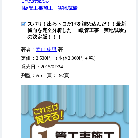
これだけ覚える！
1級管工事施工 実地試験
ズバリ！出るトコだけを詰め込んだ！！最新
傾向を完全分析した「1級管工事 実地試験」
の決定版！！！
著者：
春山 忠男
著
定価：2,530円 （本体2,300円＋税）
発売日：2015/07/24
判型：A5 頁：192頁