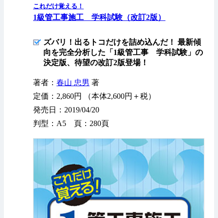
これだけ覚える！
1級管工事施工 学科試験（改訂2版）
ズバリ！出るトコだけを詰め込んだ！ 最新傾
向を完全分析した「1級管工事 学科試験」の
決定版、待望の改訂2版登場！
著者：
春山 忠男
著
定価：2,860円 （本体2,600円＋税）
発売日：2019/04/20
判型：A5 頁：280頁