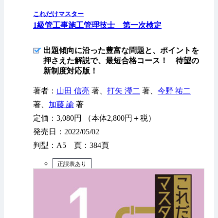
これだけマスター
1級管工事施工管理技士 第一次検定
出題傾向に沿った豊富な問題と、ポイントを
押さえた解説で、最短合格コース！ 待望の
新制度対応版！
著者：
山田 信亮
著、
打矢 瀅二
著、
今野 祐二
著、
加藤 諭
著
定価：3,080円 （本体2,800円＋税）
発売日：2022/05/02
判型：A5 頁：384頁
正誤表あり