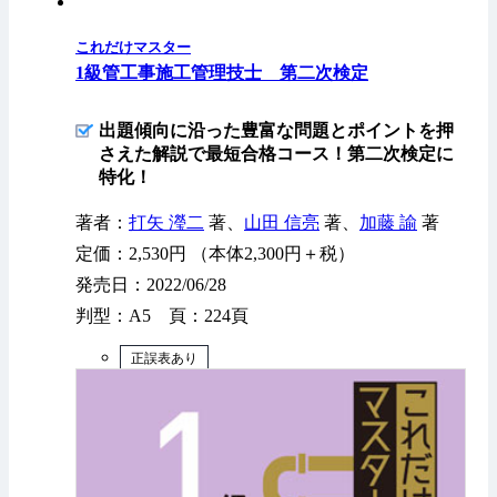
これだけマスター
1級管工事施工管理技士 第二次検定
出題傾向に沿った豊富な問題とポイントを押
さえた解説で最短合格コース！第二次検定に
特化！
著者：
打矢 瀅二
著、
山田 信亮
著、
加藤 諭
著
定価：2,530円 （本体2,300円＋税）
発売日：2022/06/28
判型：A5 頁：224頁
正誤表あり