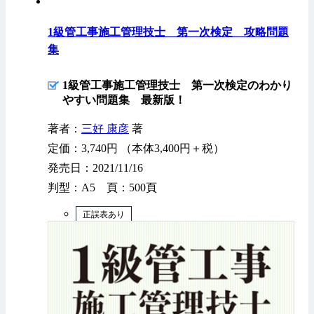
1級管工事施工管理技士 第一次検定 攻略問題
集
1級管工事施工管理技士 第一次検定のわかり
やすい問題集 最新版！
著者：
三好 康彦
著
定価：3,740円 （本体3,400円＋税）
発売日：2021/11/16
判型：A5 頁：500頁
正誤表あり