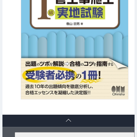
ペ
ー
ジ
ト