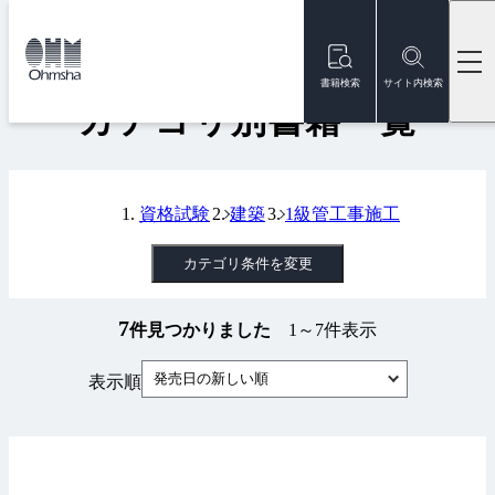
本
文
トップ
書籍
カテゴリ別書籍一覧
に
移
書籍検索
サイト内検索
動
カテゴリ別書籍一覧
資格試験
建築
1級管工事施工
カテゴリ条件を変更
7
件見つかりました
1～7件表示
発売日の新しい順
表示順