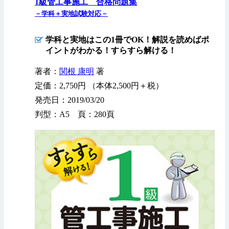
1級管工事施工 合格問題集
－学科＋実地試験対応－
学科と実地はこの1冊でOK！解説を読めばポ
イントがわかる！すらすら解ける！
著者：
関根 康明
著
定価：2,750円 （本体2,500円＋税）
発売日：2019/03/20
判型：A5 頁：280頁