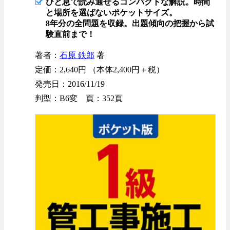
ひと息で読み通せるコンパクトな解説。時間
と場所を選ばないポケットサイズ。
8年分の全問題を収録。出題傾向の把握から試
験直前まで！
著者：
石原 鉄郎
著
定価：2,640円 （本体2,400円＋税）
発売日：2016/11/19
判型：B6変 頁：352頁