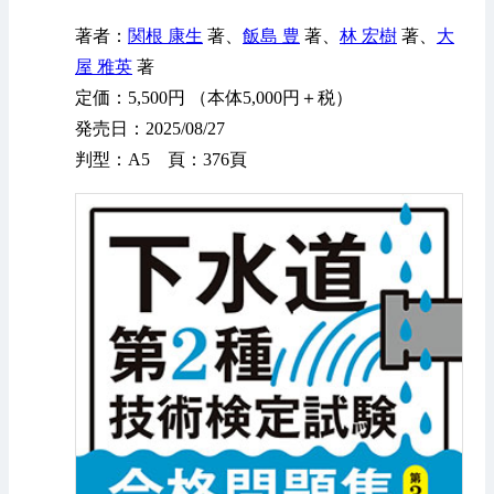
著者：
関根 康生
著、
飯島 豊
著、
林 宏樹
著、
大
屋 雅英
著
定価：5,500円 （本体5,000円＋税）
発売日：2025/08/27
判型：A5 頁：376頁