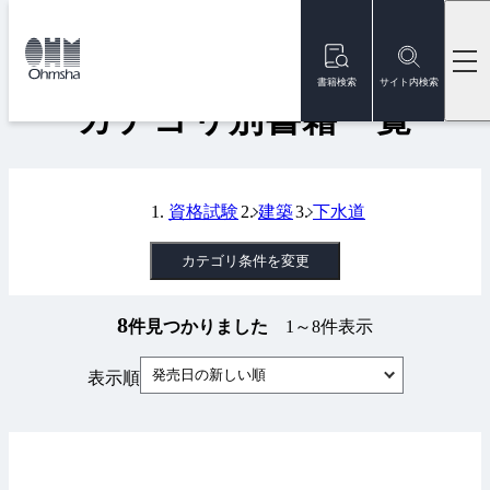
本
文
トップ
書籍
カテゴリ別書籍一覧
に
移
書籍検索
サイト内検索
動
カテゴリ別書籍一覧
資格試験
建築
下水道
カテゴリ条件を変更
8
件見つかりました
1～8件表示
発売日の新しい順
表示順