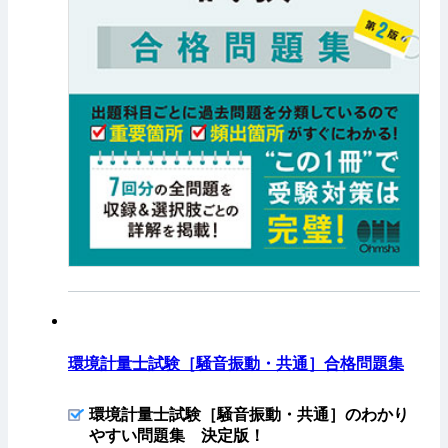
環境計量士試験［騒音振動・共通］合格問題集
環境計量士試験［騒音振動・共通］のわかり
やすい問題集 決定版！