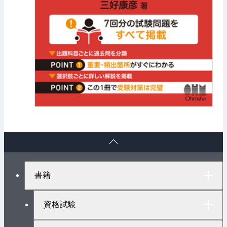
ペ
ー
ジ
ト
書籍
ッ
プ
へ
資格試験