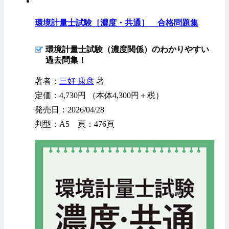
環境計量士試験［濃度・共通］ 合格問題集
環境計量士試験（濃度関係）のわかりやすい
過去問集！
著者：
三好 康彦
著
定価：4,730円 （本体4,300円＋税）
発売日：2026/04/28
判型：A5 頁：476頁