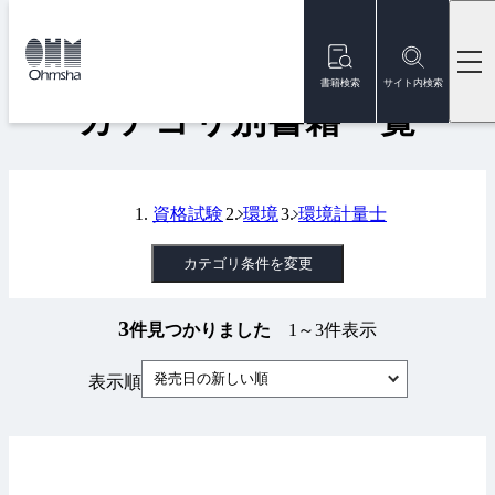
本
文
トップ
書籍
カテゴリ別書籍一覧
に
移
書籍検索
サイト内検索
動
カテゴリ別書籍一覧
資格試験
環境
環境計量士
カテゴリ条件を変更
3
件見つかりました
1～3件表示
発売日の新しい順
表示順