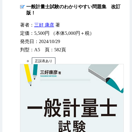
一般計量士試験のわかりやすい問題集 改訂
版！
著者：
三好 康彦
著
定価：5,500円 （本体5,000円＋税）
発売日：2024/10/29
判型：A5 頁：582頁
正誤表あり