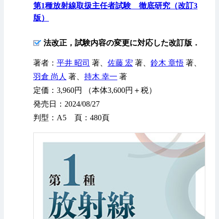
第1種放射線取扱主任者試験 徹底研究（改訂3
版）
法改正，試験内容の変更に対応した改訂版．
著者：
平井 昭司
著、
佐藤 宏
著、
鈴木 章悟
著、
羽倉 尚人
著、
持木 幸一
著
定価：3,960円 （本体3,600円＋税）
発売日：2024/08/27
判型：A5 頁：480頁