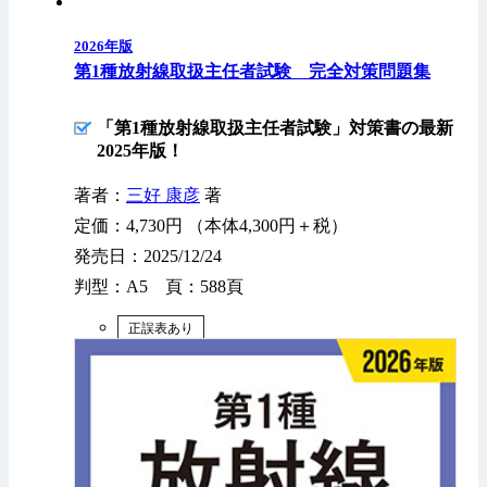
2026年版
第1種放射線取扱主任者試験 完全対策問題集
「第1種放射線取扱主任者試験」対策書の最新
2025年版！
著者：
三好 康彦
著
定価：4,730円 （本体4,300円＋税）
発売日：2025/12/24
判型：A5 頁：588頁
正誤表あり