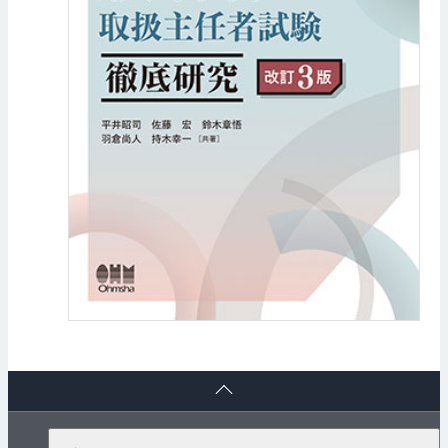
ペ
ー
ジ
ト