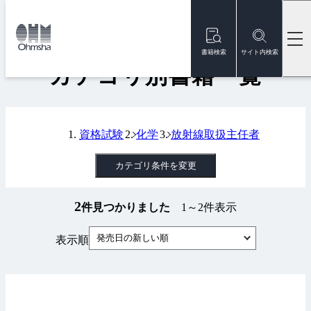
本
文
トップ
書籍
カテゴリ別書籍一覧
に
移
書籍検索
サイト内検索
動
カテゴリ別書籍一覧
資格試験
化学
放射線取扱主任者
カテゴリ条件を変更
2
件見つかりました
1～2件表示
発売日の新しい順
表示順