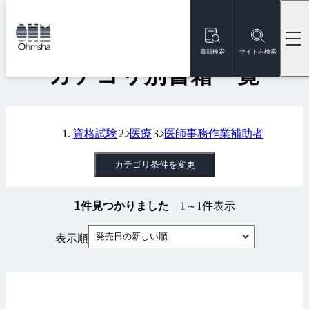
本
文
トップ
書籍
カテゴリ別書籍一覧
に
移
書籍検索
サイト内検索
動
カテゴリ別書籍一覧
資格試験
医療
医師事務作業補助者
カテゴリ条件を変更
1
件見つかりました
1～1件表示
発売日の新しい順
表示順