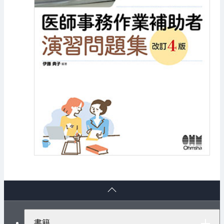
ペ
ー
ジ
ト
書籍