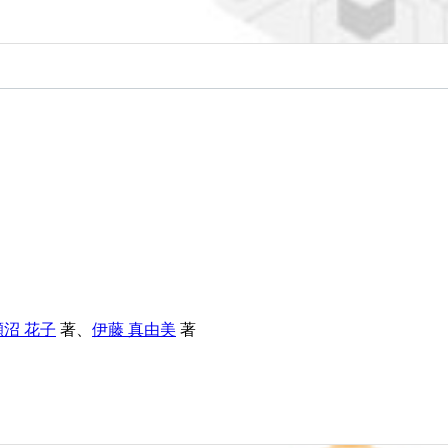
瀬沼 花子
著、
伊藤 真由美
著