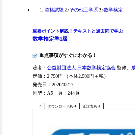
資格試験
その他工学系
数学検定
重要ポイント解説！テキストと過去問で学ぶ
数学検定準1級
重点事項がすぐにわかる！
著者：
公益財団法人 日本数学検定協会
監修、
定価：2,750円 （本体2,500円＋税）
発売日：2020/02/17
判型：A5 頁：244頁
ダウンロードあり
正誤表あり