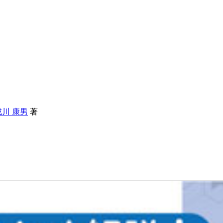
成川 康男
著