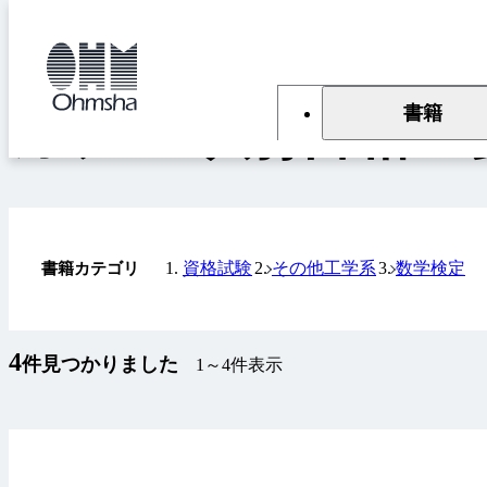
本
文
トップ
書籍
カテゴリ別書籍一覧
に
移
動
書籍
カテゴリ別書籍一
資格試験
その他工学系
数学検定
書籍カテゴリ
4
件見つかりました
1～4件表示