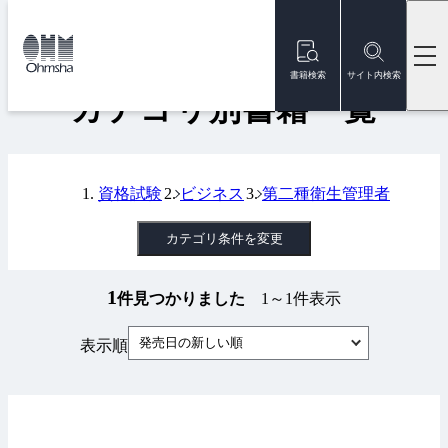
本
文
トップ
書籍
カテゴリ別書籍一覧
に
移
書籍検索
サイト内検索
動
カテゴリ別書籍一覧
資格試験
ビジネス
第二種衛生管理者
カテゴリ条件を変更
1
件見つかりました
1～1件表示
発売日の新しい順
表示順