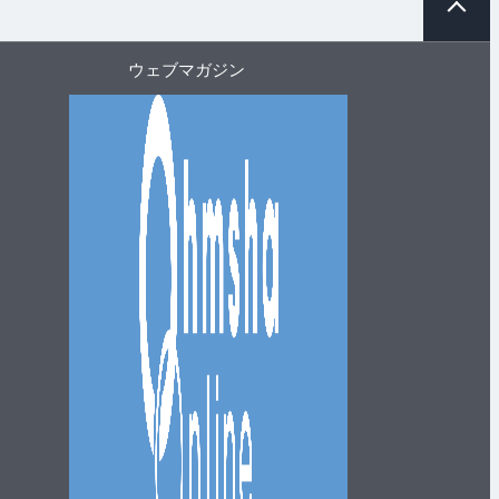
ー
ジ
ト
ウェブマガジン
ッ
プ
へ