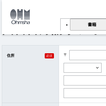
本
文
トップ
図書目録請求フォーム
に
移
動
書籍
図書目録請求フォ
〒
住所
必須