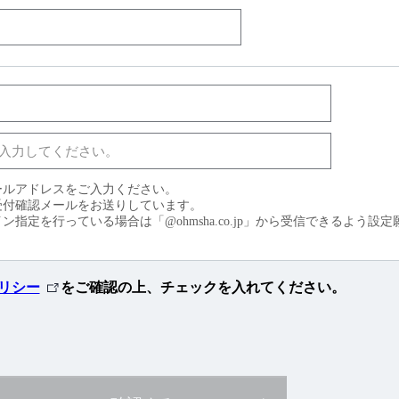
ールアドレスをご入力ください。
受付確認メールをお送りしています。
指定を行っている場合は「@ohmsha.co.jp」から受信できるよう設
外
リシー
をご確認の上、
チェックを入れてください。
部
リ
ン
ク