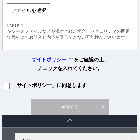
ファイルを選択
5MBまで
※ソースファイルなどを添付された場合、セキュリティの問題
で弊社にてお問合せ内容を受信できない可能性がございます。
外
サイトポリシー
をご確認の上、
部
チェックを入れてください。
リ
「サイトポリシー」に同意します
ン
ク
確認する
ペ
ー
ジ
ト