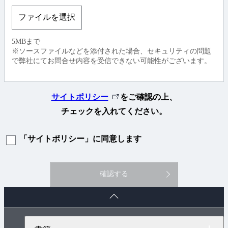
ファイルを選択
5MBまで
※ソースファイルなどを添付された場合、セキュリティの問題
で弊社にてお問合せ内容を受信できない可能性がございます。
外
サイトポリシー
をご確認の上、
部
チェックを入れてください。
リ
「サイトポリシー」に同意します
ン
ク
確認する
ペ
ー
ジ
ト