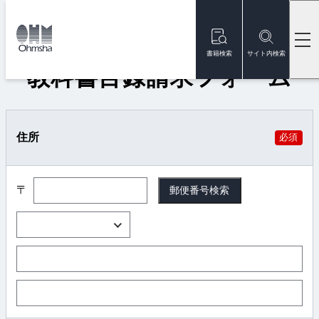
本
文
トップ
教科書目録請求フォーム
に
移
書籍検索
サイト内検索
動
教科書目録請求フォーム
住所
必須
〒
郵便番号
検索