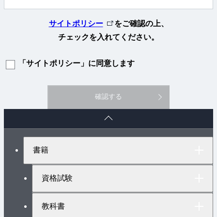
外
サイトポリシー
をご確認の上、
部
チェックを入れてください。
リ
「サイトポリシー」に同意します
ン
ク
確認する
ペ
ー
ジ
ト
書籍
ッ
プ
へ
資格試験
教科書