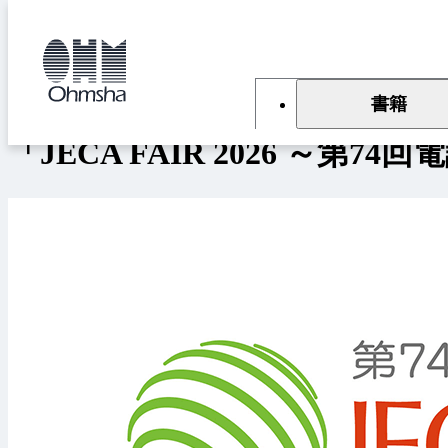
本
文
トップ
新着情報
「JECA FAIR 2026 ～第74回電設工業展～」
に
2026/05/25
イベント・セミナー
移
動
書籍
「JECA FAIR 2026 ～