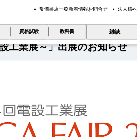
常備書店一覧
新着情報
お問合せ
法人様
出展のお知らせ
雑誌
資格試験
教科書
第74回電設工業展～」出展のお知らせ