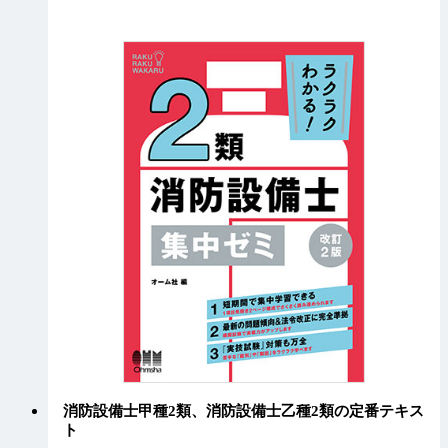
消防設備士甲種2類、消防設備士乙種2類の定番テキス
ト