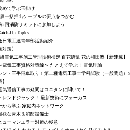
般記事】
めて学ぶ玉掛け
層一括押出ケーブルの要点をつかむ
2回消防サミットに参加しよう
ch-Up Topics
日電工連青年部活動紹介
験対策】
級電気工事施工管理技術検定 百花繚乱 花の和田塾【新連載】
電気工事資格対策編〜 たとえて学ぶ！ 電気理論
ン・王手飛車取り！第二種電気工事士学科試験（一般問題）
載】
気通信工事の疑問はコニタンに聞いて！
レンドジャック！ 最新技術にフォーカス
から学ぶ 家庭内ネットワーク
欲な青木＆消防設備士
ューマンエラー対策の極意