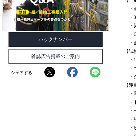
【一
・改
・3
・第
・Cat
バックナンバー
・全
【試
雑誌広告掲載のご案内
・1
・〜
シェアする
・シ
【連
・電
・ト
・一
・強
・ヒ