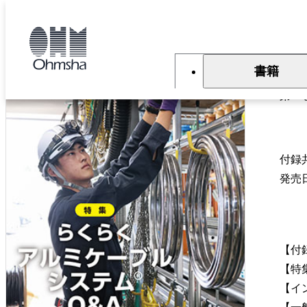
本
文
トップ
雑誌
雑誌『電気と工事』
電気と工事 2025年10月号
に
移
電
動
書籍
第66
付録
発売
【付
【特
【イ