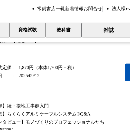
常備書店一覧
新着情報
お問合せ
法人様
気と工事 2025年10月号
雑誌
資格試験
教科書
巻第10号通巻866号
共定価
1,870円（本体1,700円＋税）
日
2025/09/12
録】続・接地工事超入門
集】らくらくアルミケーブルシステム®Q&A
ンタビュー】モノづくりのプロフェッショナルたち