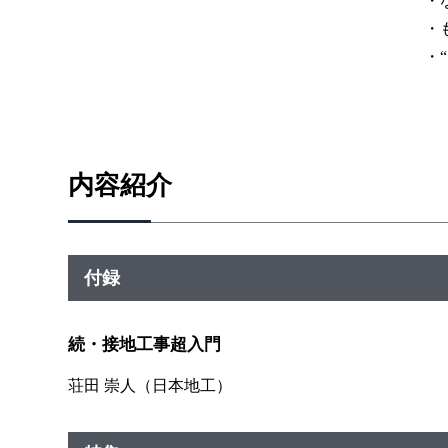
・な
・も
・“
内容紹介
付録
続・接地工事超入門
荘田 崇人（日本地工）