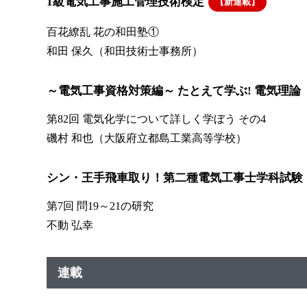
1級電気工事施工管理技術検定
【新連載】
百花繚乱 花の和田塾①
和田 保久（和田技術士事務所）
～電気工事資格対策編～ たとえて学ぶ! 電気理論
第82回 電気化学について詳しく学ぼう その4
磯村 和也（大阪府立都島工業高等学校）
シン・王手飛車取り！第二種電気工事士学科試験
第7回 問19～21の研究
不動 弘幸
連載