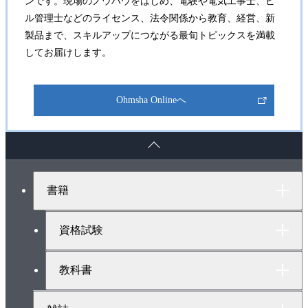
ンです。現場のノウハウをはじめ、電験や電気工事士、ビ
ル管理士などのライセンス、法令関係から教育、経営、新
製品まで、スキルアップにつながる最旬トピックスを満載
してお届けします。
Ohmsha Onlineへ
ペ
ー
ジ
ト
書籍
ッ
プ
へ
資格試験
教科書