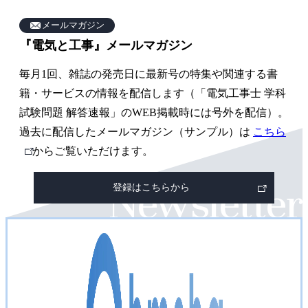
雑
誌
メールマガジン
『電気と工事』メールマガジン
関
連
毎月1回、雑誌の発売日に最新号の特集や関連する書
ペ
籍・サービスの情報を配信します（「電気工事士 学科
ー
試験問題 解答速報」のWEB掲載時には号外を配信）。
過去に配信したメールマガジン（サンプル）は
こちら
ジ
外
からご覧いただけます。
部
登録はこちらから
リ
ン
ク