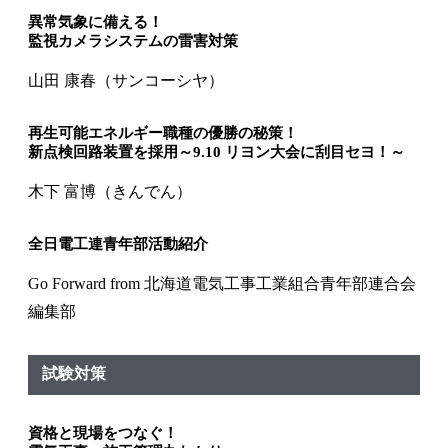
異常気象に備える！
監視カメラシステムの雷害対策
山田 康春（サンコーシヤ）
再生可能エネルギー職種の優勝の秘策！
新点検回路装置を採用～9.10 リヨン大会に刮目セヨ！～
木下 富博（きんでん）
全日電工連青年部活動紹介
Go Forward from 北海道電気工事工業組合青年部連合会
編集部
試験対策
資格と現場をつなぐ！