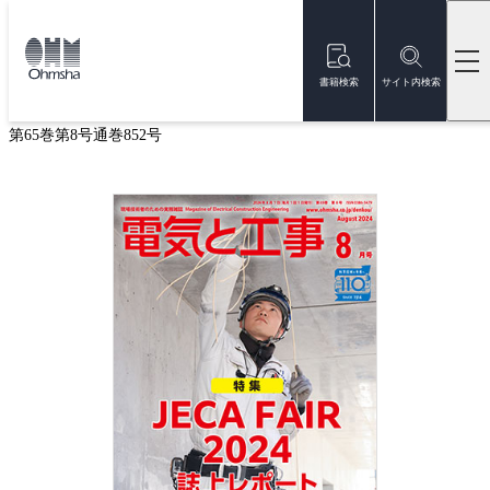
本
文
トップ
雑誌
雑誌『電気と工事』
電気と工事 2024年8月号
に
移
書籍検索
サイト内検索
電気と工事 2024年8月号
動
第65巻第8号通巻852号