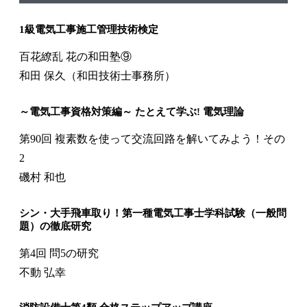
1級電気工事施工管理技術検定
百花繚乱 花の和田塾⑨
和田 保久（和田技術士事務所）
～電気工事資格対策編～ たとえて学ぶ! 電気理論
第90回 複素数を使って交流回路を解いてみよう！その
2
磯村 和也
シン・大手飛車取り！第一種電気工事士学科試験（一般問
題）の徹底研究
第4回 問5の研究
不動 弘幸