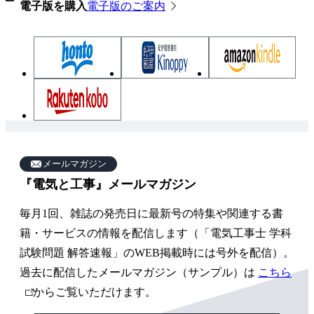
電子版を購入
電子版のご案内
雑
誌
メールマガジン
『電気と工事』メールマガジン
関
連
毎月1回、雑誌の発売日に最新号の特集や関連する書
ペ
籍・サービスの情報を配信します（「電気工事士 学科
ー
試験問題 解答速報」のWEB掲載時には号外を配信）。
過去に配信したメールマガジン（サンプル）は
こちら
ジ
外
からご覧いただけます。
部