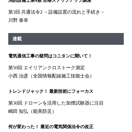
消防設備士第4類 合格ステップアップ講座
第3回 共通法令2 －設備設置の流れと手続き－
川野 泰幸
連載
電気通信工事の疑問はコニタンに聞いて！
第50回 エイリアンクロストーク測定
小西 治彦（全国情報配線施工技能士会）
トレンドジャック！ 最新技術にフォーカス
第30回 ドローンを活用した加煙試験器に注目
嶋田 知弘（能美防災）
何が変わった！ 最近の電気関係法令の改正