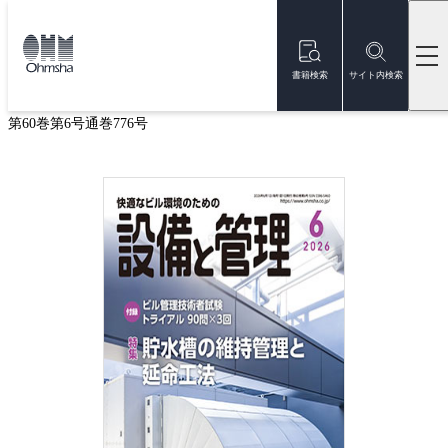
本
文
トップ
雑誌
雑誌『設備と管理』
設備と管理 2026年6月号
に
移
書籍検索
サイト内検索
設備と管理 2026年6月号
動
第60巻第6号通巻776号