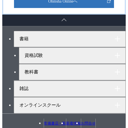
Ohmsha Onlineへ
ペ
ー
ジ
ト
書籍
ッ
プ
へ
資格試験
教科書
雑誌
オンラインスクール
常備書店一覧
新着情報
お問合せ