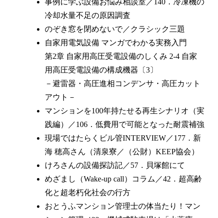
事例に学ぶ設備お悩み相談室／140．冷凍機の
冷却水量不足の原因調査
のぞき窓を閉めないで／クラシック三題
自家用電気設備 マンガでわかる実務入門
第2章 自家用高圧受電設備のしくみ 2-4 自家
用高圧受電設備の構成機器〔3〕
－避雷器・高圧進相コンデンサ・高圧カット
アウト－
マンションを100年持たせる再生シナリオ（実
践編）／106．低費用で可能となった耐震補強
現場ではたらくビル管INTERVIEW／177．新
海 穂高さん（清泉寮／（公財）KEEP協会）
けろさんの設備探訪記／57．貝塚館にて
めざまし（Wake-up call）コラム／42．超高齢
化と超老朽化社会の行方
おとうふマンション管理士の体当たり！マン