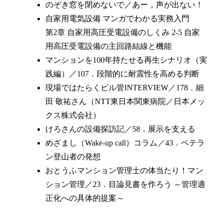
のぞき窓を閉めないで／あー，声が出ない！
自家用電気設備 マンガでわかる実務入門
第2章 自家用高圧受電設備のしくみ 2-5 自家
用高圧受電設備の主回路結線と機能
マンションを100年持たせる再生シナリオ（実
践編）／107．段階的に耐震性を高める判断
現場ではたらくビル管INTERVIEW／178．細
田 敬祐さん（NTT東日本関東病院／日本メッ
クス株式会社）
けろさんの設備探訪記／58．展示を支える
めざまし（Wake-up call）コラム／43．ベテラ
ン登山者の発想
おとうふマンション管理士の体当たり！マン
ション管理／23．目論見書を作ろう ～管理適
正化への具体的提案～