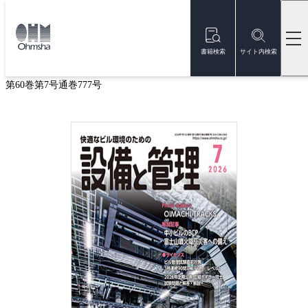
本
文
トップ
雑誌
雑誌『設備と管理』
設備と管理 2026年7月号
に
移
書籍検索
サイト内検索
設備と管理 2026年7月号
動
第60巻第7号通巻777号