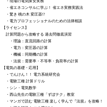
・現場の電気保安実務
・省エネコンサルに学ぶ！ 省エネ実務実践法
・驚き 桃の木 変圧器!?
・電力プロフェッショナルのための法律相談
【ライセンス】
計算問題から攻略する 過去問徹底演習
・理論：直流回路の計算
・電力：変圧器の計算
・機械：同期機の計算
・法規：需要率・不等率・負荷率の計算
【電気の基礎・応用】
・でんけん！！ 電力系統研究会
・電験三種 計算ドリル
・シン・電気数学
・西山先生の電験三種「ずぼテク」教室
・マンガで読む 電験三種 楽しく学んで『法規』を攻略！