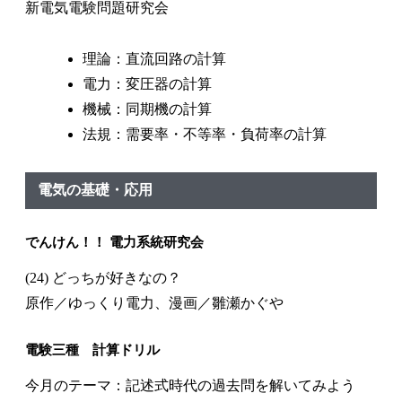
新電気電験問題研究会
理論：直流回路の計算
電力：変圧器の計算
機械：同期機の計算
法規：需要率・不等率・負荷率の計算
電気の基礎・応用
でんけん！！ 電力系統研究会
(24) どっちが好きなの？
原作／ゆっくり電力、漫画／雛瀬かぐや
電験三種 計算ドリル
今月のテーマ：記述式時代の過去問を解いてみよう