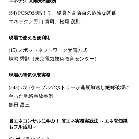
エネテク 太陽光相談所
(54) PCSの悲鳴！？ 酷暑と高負荷の危険な関係
エネテク／野口 貴司、松尾 茂則
現場で使える便利術
(15) スポットネットワーク受電方式
塚﨑 秀顕（東京電気技術教育センター）
現場の電気保安実務
(243) CVTケーブルの水トリーが進展加速し絶縁破壊に
至った地絡事故事例
郷田 昌三
省エネコンサルに学ぶ！ 省エネ実務実践法 ～エネ管知識
もフル活用～