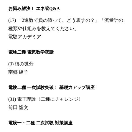
お悩み解決！ エネ管Q&A
(17) 「2進数で負の値って、どう表すの？」「流量計の
種類や仕組みを教えてください」
電験アカデミア
電験二種 電気数学夜話
(3) 積の微分
南郷 綾子
電験二種 一次試験突破！ 基礎力アップ講座
(31) 電子理論〈二種にチャレンジ〉
前田 隆文
電験一・二種 二次試験 対策講座