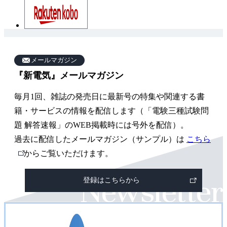
雑
誌
メールマガジン
『新電気』メールマガジン
関
連
毎月1回、雑誌の発売日に最新号の特集や関連する書
ペ
籍・サービスの情報を配信します（「電験三種試験問
ー
題 解答速報」のWEB掲載時には号外を配信）。
過去に配信したメールマガジン（サンプル）は
こちら
ジ
外
からご覧いただけます。
部
登録はこちらから
リ
ン
ク