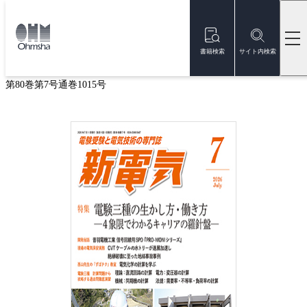
本
文
トップ
雑誌
雑誌『新電気』
新電気 2026年7月号
に
移
書籍検索
サイト内検索
新電気 2026年7月号
動
第80巻第7号通巻1015号