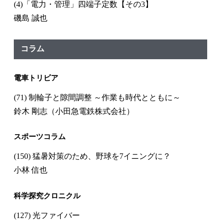
(4)「電力・管理」四端子定数【その3】
磯島 誠也
コラム
電車トリビア
(71) 制輪子と隙間調整 ～作業も時代とともに～
鈴木 剛志（小田急電鉄株式会社）
スポーツコラム
(150) 猛暑対策のため、野球を7イニングに？
小林 信也
科学探究クロニクル
(127) 光ファイバー