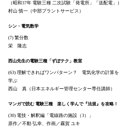
（昭和37年 電験三種 二次試験「発電所」「送配電」）
村山 慎一（中部プラントサービス）
シン・電気数学
(7) 繁分数
栄 隆志
西山先生の電験三種「ずぼテク」教室
(63) 理解できればワンパターン？ 電気化学の計算を
学ぶ
西山 真（日本エネルギー管理センター専任講師）
マンガで読む 電験三種 楽しく学んで『法規』を攻略！
(30) 電技・解釈編「電線路の施設（3）」
原作／不動 弘幸、作画／霧賀 ユキ