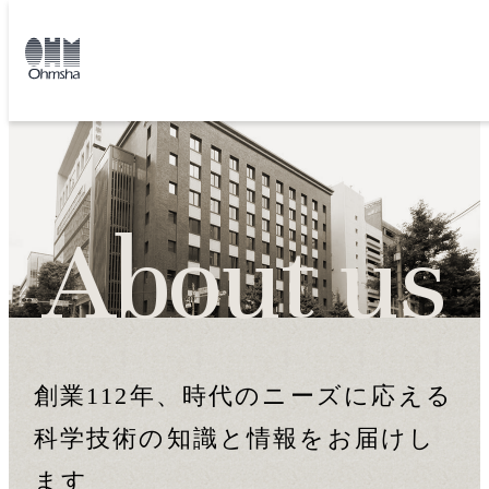
本
文
トップ
会社概要
に
移
会
動
社
概
要
創業112年、時代のニーズに応える
科学技術の知識と情報をお届けし
ます