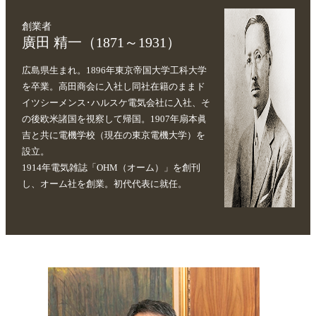
創業者
廣田 精一（1871～1931）
広島県生まれ。1896年東京帝国大学工科大学
を卒業。高田商会に入社し同社在籍のままド
イツシーメンス･ハルスケ電気会社に入社、そ
の後欧米諸国を視察して帰国。1907年扇本眞
吉と共に電機学校（現在の東京電機大学）を
設立。
1914年電気雑誌「OHM（オーム）」を創刊
し、オーム社を創業。初代代表に就任。