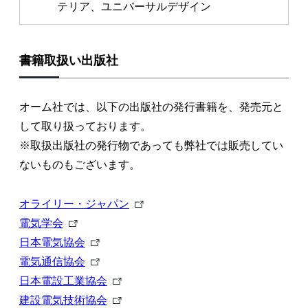
テリア、ユニバーサルデザイン
書籍取扱い出版社
オーム社では、以下の出版社の発行書籍を、発売元と
して取り扱っております。
※取扱出版社の発行物であっても弊社では販売してい
ないものもございます。
外
オライリー・ジャパン
外
部
電気学会
部
外
リ
日本電気協会
リ
部
外
ン
電気通信協会
ン
リ
部
外
ク
日本電設工業協会
ク
ン
リ
部
外
建設電気技術協会