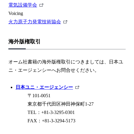
ク
ン
外
リ
部
電気設備学会
ク
部
ン
リ
Voicing
リ
ク
ン
外
火力原子力発電技術協会
ン
ク
部
ク
リ
海外版権取引
ン
ク
オーム社書籍の海外版権取引につきましては、日本ユ
ニ・エージェンシーへお問合せください。
外
日本ユニ・エージェンシー
部
〒101-0051
リ
東京都千代田区神田神保町1-27
ン
TEL：+81-3-3295-0301
ク
FAX：+81-3-3294-5173