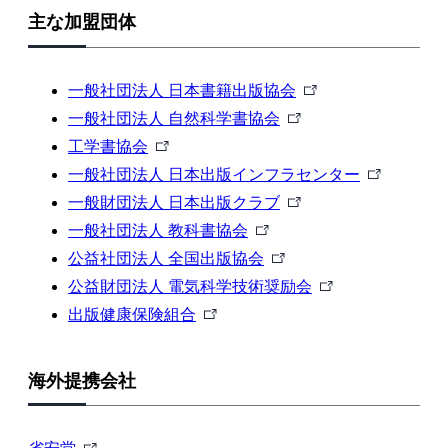
主な加盟団体
外
一般社団法人 日本書籍出版協会
外
部
一般社団法人 自然科学書協会
外
部
リ
工学書協会
部
リ
ン
外
一般社団法人 日本出版インフラセンター
リ
ン
外
ク
部
一般財団法人 日本出版クラブ
ン
外
ク
部
リ
一般社団法人 教科書協会
ク
部
外
リ
ン
公益社団法人 全国出版協会
リ
部
ン
外
ク
公益財団法人 電気科学技術奨励会
外
ン
リ
ク
部
出版健康保険組合
部
ク
ン
リ
リ
ク
ン
海外提携会社
ン
ク
ク
外