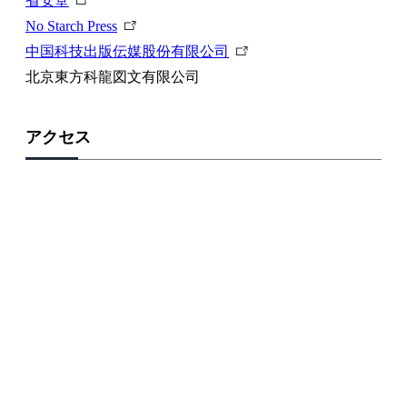
省安堂
部
外
No Starch Press
リ
部
外
中国科技出版伝媒股份有限公司
ン
リ
部
北京東方科龍図文有限公司
ク
ン
リ
ク
ン
アクセス
ク