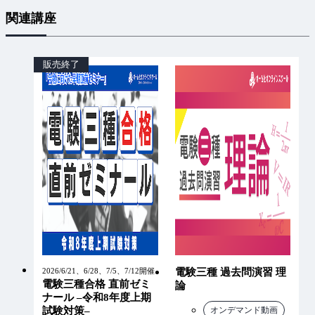
関連講座
販売終了
2026/6/21、6/28、7/5、7/12開催
電験三種 過去問演習 理
電験三種合格 直前ゼミ
論
ナール –令和8年度上期
オンデマンド動画
試験対策–