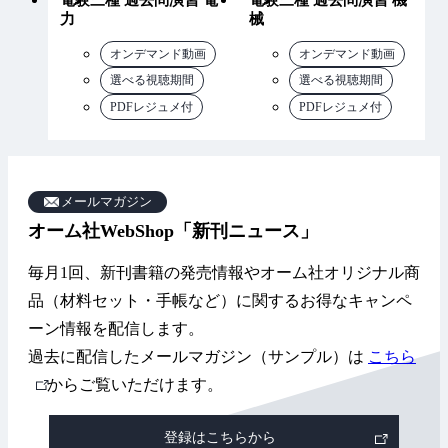
力
械
オンデマンド動画
オンデマンド動画
選べる視聴期間
選べる視聴期間
PDFレジュメ付
PDFレジュメ付
メールマガジン
オーム社WebShop「新刊ニュース」
毎月1回、新刊書籍の発売情報やオーム社オリジナル商
品（材料セット・手帳など）に関するお得なキャンペ
ーン情報を配信します。
過去に配信したメールマガジン（サンプル）は
こちら
外
からご覧いただけます。
部
登録はこちらから
リ