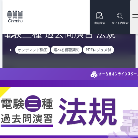
本
文
トップ
オンラインスクール
電験三種 過去問演習 法規
に
移
書籍検索
サイト内検索
動
電験三種 過去問演習 法規
オンデマンド動画
選べる視聴期間
PDFレジュメ付